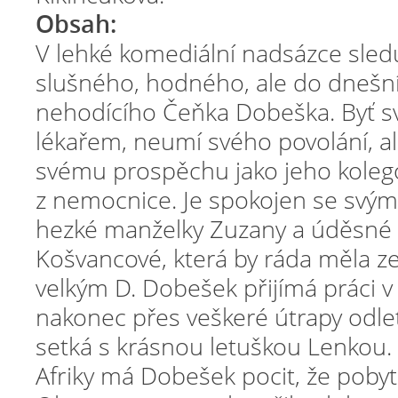
Obsah:
V lehké komediální nadsázce sle
slušného, hodného, ale do dnešní
nehodícího Čeňka Dobeška. Byť 
lékařem, neumí svého povolání, ale
svému prospěchu jako jeho kolego
z nemocnice. Je spokojen se svý
hezké manželky Zuzany a úděsné 
Košvancové, která by ráda měla ze
velkým D. Dobešek přijímá práci v
nakonec přes veškeré útrapy odletí
setká s krásnou letuškou Lenkou.
Afriky má Dobešek pocit, že pobyt 