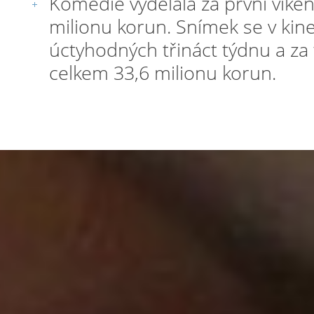
Komedie vydělala za první víke
milionu korun. Snímek se v kin
úctyhodných třináct týdnu a za
celkem 33,6 milionu korun.