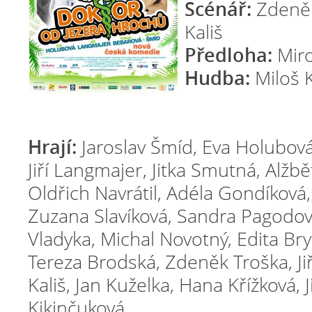
Scénář:
Zdeněk
Kališ
Předloha:
Miro
Hudba:
Miloš 
Hrají:
Jaroslav Šmíd, Eva Holubová
Jiří Langmajer, Jitka Smutná, Alžb
Oldřich Navrátil, Adéla Gondíková,
Zuzana Slavíková, Sandra Pagodov
Vladyka, Michal Novotný, Edita Bry
Tereza Brodská, Zdeněk Troška, Ji
Kališ, Jan Kuželka, Hana Křížková, 
Kikinčuková.