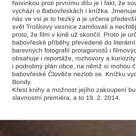
Novinkou proti prvnímu dílu je i fakt, že 
vychází o Babovřeskách i knížka. Jmenuj
nás ve vsi je to hezký a je určena předevší
svět Troškovy vesnice zamilovali a nechtějí
proto, že film v kině už skončil. Proto je ur
babovřeské příběhy převedené do literární 
barevných fotografií protagonistů i filmový
obsahuje i reportáže, rozhovory a kuriozit
i podrobný plán obce, na němž si mohou čt
babovřeské Člověče nezlob se. Knížku vyd
Bondy.
Křest knihy a možnost jejího zakoupení bu
slavnostní premiéra, a to 19. 2. 2014.