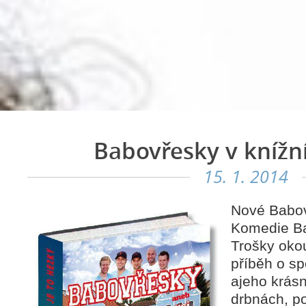
Babovřesky v knížn
15. 1. 2014
Nové Babov
Komedie B
Trošky okou
příběh o sp
ajeho krásn
drbnách, po