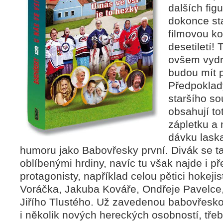
dalších fig
dokonce st
filmovou k
desetiletí!
ovšem vydrž
budou mít 
Předpoklad
staršího so
obsahují to
zápletku a 
dávku lask
humoru jako Babovřesky první. Divák se t
oblíbenými hrdiny, navíc tu však najde i p
protagonisty, například celou pětici hokeji
Voráčka, Jakuba Kováře, Ondřeje Pavelc
Jiřího Tlustého. Už zavedenou babovřesko
i několik nových hereckých osobností, třeb