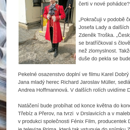
čerti v nové pohádce?
„Pokračuji v podobě č
Josefa Lady a dalších 
Zdeněk Troška.
„Česk
se bratříčkoval s člo
než zlomyslnost. Takž
duše do pekla se bud
Pekelné osazenstvo doplní ve filmu Karel Dobrý v
Jana mladý herec Richard Jaroslav Müller, sedlá
Andrea Hoffmannová. V dalších rolích uvidíme
Natáčení bude probíhat od konce května do kon
Třebíz a Přerov, na tvrzi v Drslavicích a v mal
v produkci společnosti Fénix Film, producentek
je televize Prima, která tak vstupuje do snímku