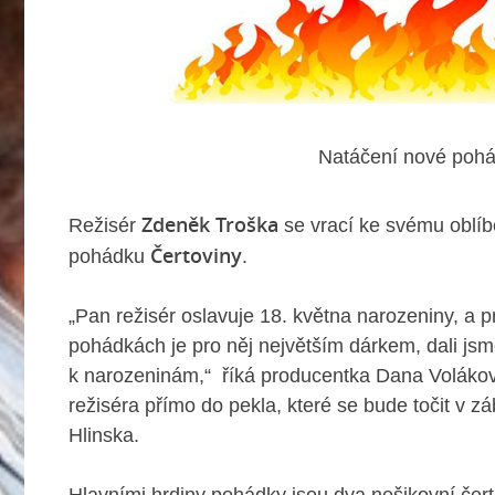
Natáčení nové pohá
Zdeněk Troška
Režisér
se vrací ke svému oblí
Čertoviny
pohádku
.
„Pan režisér oslavuje 18. května narozeniny, a 
pohádkách je pro něj největším dárkem, dali js
k narozeninám,“
říká producentka Dana Volákov
režiséra přímo do pekla, které se bude točit v 
Hlinska.