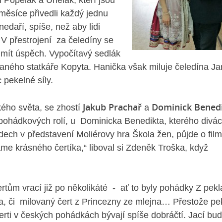
 Popelák a Uhelák, kteří jsou
měsíce přivedli každý jednu
nedaří, spíše, než aby lidi
V přestrojení za čeledíny se
mít úspěch. Vypočítavý sedlák
kaného statkáře Kopyta. Hanička však miluje čeledína Ja
 pekelné síly.
Jakub Prachař
Dominick Bened
ského světa, se zhostí
a
pohádkových rolí, u Dominicka Benedikta, kterého divác
dech v představení Moliérovy hra Škola žen, půjde o fil
me krásného čertíka,“
liboval si Zdeněk Troška, když
rtům vrací již po několikáté - ať to byly pohádky Z pekl
ta, či milovaný čert z Princezny ze mlejna…
Přestože pek
rti v českých pohádkách bývají spíše dobráčtí. Jací bu