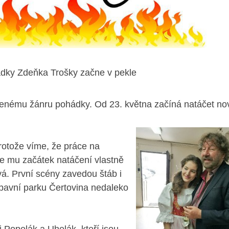
dky Zdeňka Trošky začne v pekle
benému žánru pohádky. Od 23. května začíná natáčet no
protože víme, že práce na
me mu začátek natáčení vlastně
á. První scény zavedou štáb i
zábavní parku Čertovina nedaleko