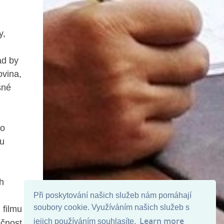
y,
ád by
ovina,
šné
ho
ku
h
Při poskytování našich služeb nám pomáhají
soubory cookie. Využíváním našich služeb s
 filmu
Learn more
jejich používáním souhlasíte.
ečnost