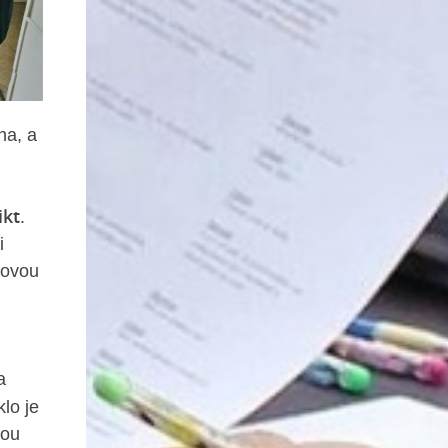
na, a
ikt
.
i
movou
a
lo je
dou