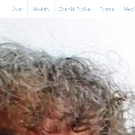
Úvod
Novinky
Zdeněk Troška
Tvorba
Medi