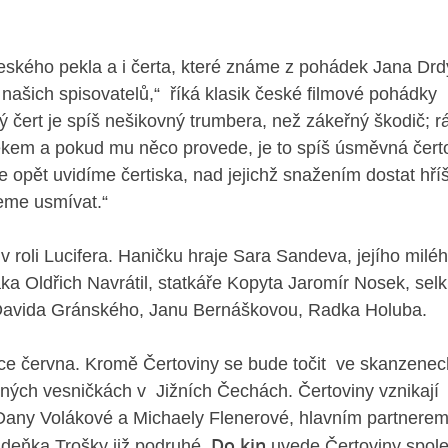
eského pekla a i čerta, které známe z pohádek Jana Drd
našich spisovatelů,“
říká klasik české filmové pohádky
ý čert je spíš nešikovný trumbera, než zákeřný škodič; r
věkem a pokud mu něco provede, je to spíš úsměvná čert
e opět uvidíme čertiska, nad jejichž snažením dostat hří
eme usmívat.“
 roli Lucifera. Haničku hraje Sara Sandeva, jejího milé
ka Oldřich Navrátil, statkáře Kopyta Jaromír Nosek, sel
 Davida Gránského, Janu Bernáškovou, Radka Holuba.
ce června. Kromě Čertoviny se bude točit ve skanzenec
ebných vesničkách v Jižních Čechách. Čertoviny vznikají
 Dany Volákové a Michaely Flenerové, hlavním partnerem
Do kin
 Zdeňka Trošky již podruhé.
uvede Čertoviny spol