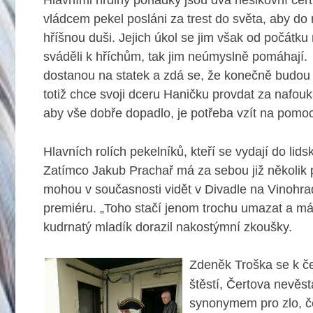
Hlavními hrdiny pohádky jsou dva nešikovní čerti
vládcem pekel posláni za trest do světa, aby do
hříšnou duši. Jejich úkol se jim však od počátku 
sváděli k hříchům, tak jim neúmyslně pomáhají. 
dostanou na statek a zdá se, že konečně budou 
totiž chce svoji dceru Haničku provdat za nafou
aby vše dobře dopadlo, je potřeba vzít na pomoc
Hlavních rolích pekelníků, kteří se vydají do lid
Zatímco Jakub Prachař má za sebou již několik 
mohou v současnosti vidět v Divadle na Vinohra
premiéru.
„Toho stačí jenom trochu umazat a má
kudrnatý mladík dorazil nakostýmní zkoušky.
Zdeněk Troška se k če
štěstí, Čertova nevěs
synonymem pro zlo, če