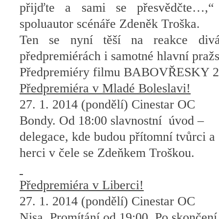
přijďte a sami se přesvědčte…,“
spoluautor scénáře Zdeněk Troška.
Ten se nyní těší na reakce divá
předpremiérách i samotné hlavní praž
Předpremiéry filmu BABOVŘESKY 2 
Předpremiéra v Mladé Boleslavi!
27. 1. 2014 (pondělí) Cinestar OC
Bondy. Od 18:00 slavnostní
úvod –
delegace, kde budou přítomní tvůrci a
herci v čele se Zdeňkem Troškou.
Předpremiéra v Liberci!
27. 1. 2014 (pondělí) Cinestar OC
Nisa. Promítání od 19:00. Po skončení