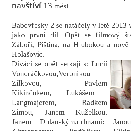
navštíví 13
měst.
Babovřesky 2 se natáčely v létě 2013 v
jako první díl. Opět se filmový št
Záboří, Pištína, na Hlubokou a nově 
Holašovic.
Diváci se opět setkají s: Lucií
Vondráčkovou,Veronikou
Žilkovou, Pavlem
Kikinčukem, Lukášem
Langmajerem, Radkem
Zimou, Janem Kuželkou,
Janem Dolanským,drbnami: Jano