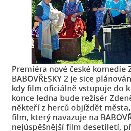
Premiéra nové české komedie 
BABOVŘESKY 2 je sice plánován
kdy film oficiálně vstupuje do k
konce ledna bude režisér Zden
někteří z herců objíždět města,
film, který navazuje na BABOV
nejúspěšnější film desetiletí, 