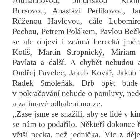
Altmannovou, Jindřiškou Kikin
Bursovou, Anastází Perlíkovou, Ja
Růženou Havlovou, dále Lubomíre
Pechou, Petrem Polákem, Pavlou Bečk
se ale objeví i známá herecká jména
Kotiš, Martin Stropnický, Miriam
Pavlata a další. A chybět nebudou 
Ondřej Pavelec, Jakub Kovář, Jakub V
Radek Smoleňák. Drb opět bude 
v pokračování nebude o pomluvy, nedo
a zajímavé odhalení nouze.
„Zase jsme se snažili, aby se lidé v ki
se nám to podařilo. Někteří dokonce ří
větší pecka, než jednička. Víc z děj