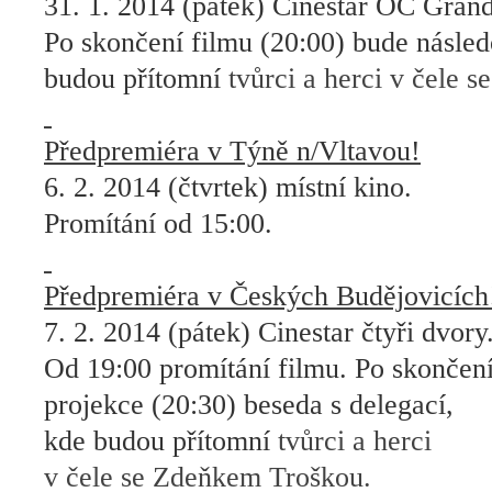
31. 1. 2014 (pátek) Cinestar OC Grand
Po skončení filmu (20:00) bude násl
budou přítomní
tvůrci a herci v čele 
Předpremiéra v Týně n/Vltavou!
6. 2. 2014 (čtvrtek) místní kino.
Promítání od 15:00.
Předpremiéra v Českých Budějovicích
7. 2. 2014 (pátek) Cinestar čtyři dvory
Od 19:00 promítání filmu. Po skončen
projekce (20:30) beseda s delegací,
kde budou přítomní
tvůrci a herci
v čele se Zdeňkem Troškou.