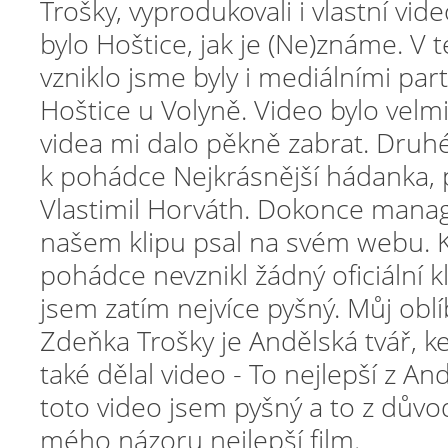
Trošky, vyprodukovali i vlastní vide
bylo Hoštice, jak je (Ne)známe. V 
vzniklo jsme byly i mediálními par
Hoštice u Volyně. Video bylo velmi
videa mi dalo pěkně zabrat. Druhé
k pohádce Nejkrásnější hádanka, p
Vlastimil Horváth. Dokonce mana
našem klipu psal na svém webu. K
pohádce nevznikl žádný oficiální k
jsem zatím nejvíce pyšný. Můj oblí
Zdeňka Trošky je Andělská tvář, 
také dělal video - To nejlepší z An
toto video jsem pyšný a to z důvod
mého názoru nejlepší film.