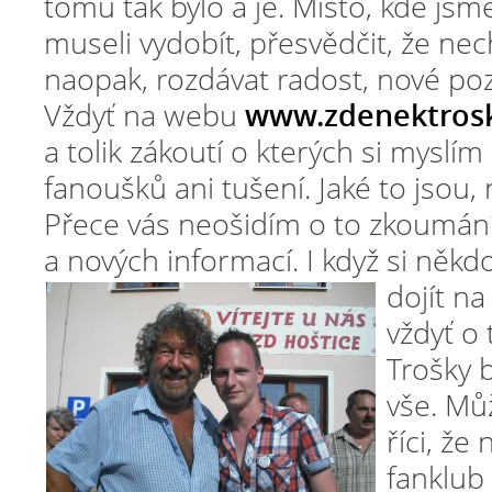
tomu tak bylo a je. Místo, kde jsme
museli vydobít, přesvědčit, že ne
naopak, rozdávat radost, nové poz
Vždyť na webu
www.zdenektrosk
a tolik zákoutí o kterých si myslí
fanoušků ani tušení. Jaké to jsou,
Přece vás neošidím o to zkoumání
a nových informací. I když si něk
dojít n
vždyť o
Trošky 
vše. Mů
říci, že
fanklub