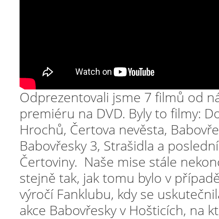
Odprezentovali jsme 7 filmů od n
premiéru na DVD. Byly to filmy: D
Hrochů, Čertova nevěsta, Babovře
Babovřesky 3, Strašidla a posledn
Čertoviny. Naše mise stále nekonč
stejně tak, jak tomu bylo v případ
výročí Fanklubu, kdy se uskutečni
akce Babovřesky v Hošticích, na k