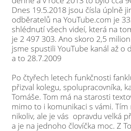
denně a v roce 2013 to bylo cca 9
Dnes 19.5.2018 jsou čísla úplně ji
odběratelů na YouTube.com je 33
shlédnutí všech videí, která na 
je 2 497 303. Ano skoro 2,5 milio
jsme spustili YouTube kanál až o 
a to 28.7.2009
Po čtyřech letech funkčnosti fank
přizval kolegu, spolupracovníka, k
Tomáše. Tom má na starosti texto
mimo to i komunikaci s vámi. Tím 
nikoliv, ale je vás opravdu velká p
a je na jednoho človíčka moc. Z To