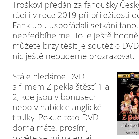
Troškovi předán za fanoušky Český
rádi i v roce 2019 při příležitosti 
Fanklubu uspořádali setkání fano
nepředbíhejme. To je ještě hodně
můžete brzy těšit je soutěž o DVD 
nic ještě nebudeme prozrazovat.
Stále hledáme DVD
s filmem Z pekla štěstí 1 a
2, kde jsou v bonusech
nebo v nabídce anglické
titulky. Pokud toto DVD
doma máte, prosím,
ozvěte se mi na email