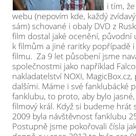
i tím, 
webu (nepovím kde, každý zvídavý 
sám) schované i obaly DVD z Rusk
film dostal jaké ocenění, původní 
k filmům a jiné raritky popřípadě i
filmu. Za 9 let působení jsme navá
společnostmi jako například Falcon
nakladatelství NOXI, MagicBox.cz,
dalšími. Máme i své fanklubácké p
fanklubu, to proto, aby bylo jasné,
filmový král. Když si budeme hrát s 
2009 byla návštěvnost fanklubu 25
Postupně jsme pokořovali čísla ja