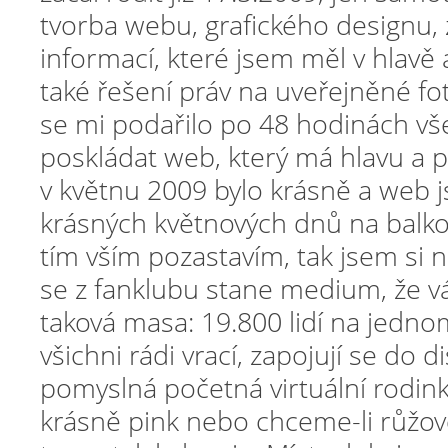
tvorba webu, grafického designu,
informací, které jsem měl v hlavě
také řešení práv na uveřejněné fot
se mi podařilo po 48 hodinách v
poskládat web, který má hlavu a pa
v květnu 2009 bylo krásně a web js
krásných květnových dnů na balko
tím vším pozastavím, tak jsem si n
se z fanklubu stane medium, že v
taková masa: 19.800 lidí na jedno
všichni rádi vrací, zapojují se do d
pomyslná početná virtuální rodink
krásně pink nebo chceme-li růžově