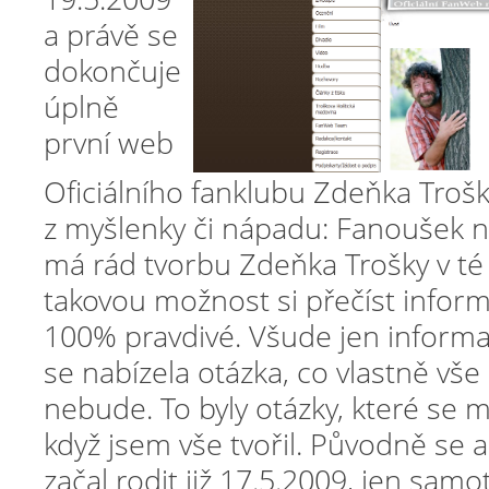
a právě se
dokončuje
úplně
první web
Oficiálního fanklubu Zdeňka Trošky
z myšlenky či nápadu: Fanoušek n
má rád tvorbu Zdeňka Trošky v té
takovou možnost si přečíst inform
100% pravdivé. Všude jen informa
se nabízela otázka, co vlastně vš
nebude. To byly otázky, které se m
když jsem vše tvořil. Původně se 
začal rodit již 17.5.2009, jen samo