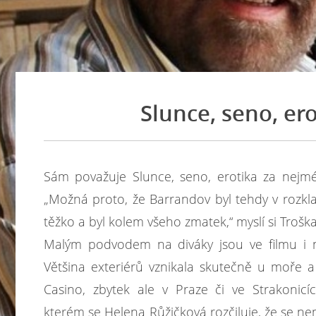
Slunce, seno, erot
Sám považuje Slunce, seno, erotika za nejm
„Možná proto, že Barrandov byl tehdy v rozkl
těžko a byl kolem všeho zmatek,“ myslí si Troška
Malým podvodem na diváky jsou ve filmu i ně
Většina exteriérů vznikala skutečně u moře 
Casino, zbytek ale v Praze či ve Strakonicíc
kterém se Helena Růžičková rozčiluje, že se ne