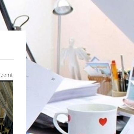
é
zemi.