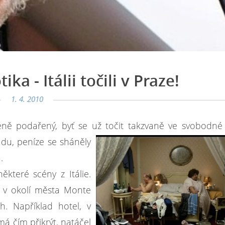
ika - Itálii točili v Praze!
1. 4. 2010
éně podařený, byť se už točit takzvaně ve svobodn
adu, peníze se sháněly
.
které scény z Itálie.
a v okolí města Monte
h. Například hotel, v
má čím přikrýt, natáčel