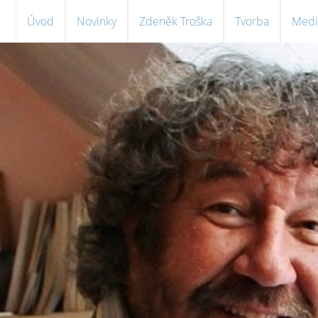
Úvod
Novinky
Zdeněk Troška
Tvorba
Medi