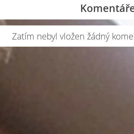
Komentář
Zatím nebyl vložen žádný kome