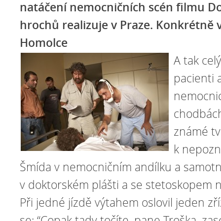
natáčení nemocničních scén filmu Do
hrochů realizuje v Praze. Konkrétně
Homolce
A tak cel
pacienti 
nemocnic
chodbách
známé tv
k nepozn
Šmída v nemocničním andílku a samotn
v doktorském plášti a se stetoskopem n
Při jedné jízdě výtahem oslovil jeden zř
se: “Copak tady točíte, pane Troška, za