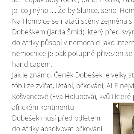
jo, co jinýho …. Že by Slunce, seno, Hom
Na Homolce se natáčí scény zejména s
Dobeškem (Jarda Šmíd), který před s
do Afriky působí v nemocnici jako intern
nemocnice je pak potupně přivezen se 
handicapem.
Jak je známo, Čeněk Dobešek je velký st
fóbii ze zvířat, létání, očkování, ALE nej
Košvancové (Eva Holubová), kvůli které p
africkém kontinentu.
Dobešek musí před odletem
do Afriky absolvovat očkování