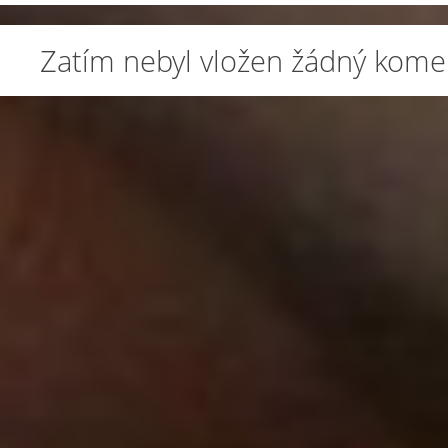
Zatím nebyl vložen žádný kome