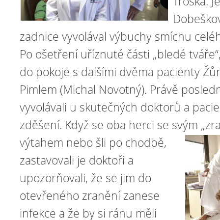
Troška. 
Dobeškov
zadnice vyvolával výbuchy smíchu celé
Po ošetření uříznuté části „bledé tváře
do pokoje s dalšími dvěma pacienty Žůr
Pimlem (Michal Novotný). Právě posled
vyvolávali u skutečných doktorů a pac
zděšení. Když se oba herci se svým „zra
výtahem nebo šli po chodbě,
zastavovali je doktoři a
upozorňovali, že se jim do
otevřeného zranění zanese
infekce a že by si ránu měli