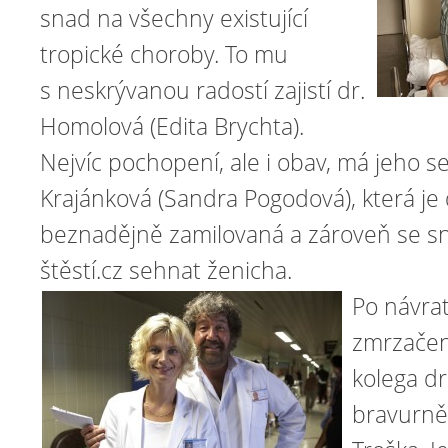
snad na všechny existující
tropické choroby. To mu
s neskrývanou radostí zajistí dr.
Homolová (Edita Brychta).
Nejvíc pochopení, ale i obav, má jeho s
Krajánková (Sandra Pogodová), která je
beznadějně zamilovaná a zároveň se s
štěstí.cz sehnat ženicha.
Po návrat
zmrzačen
kolega dr
bravurně