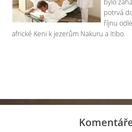
bylo zahá
potrvá d
říjnu odl
africké Keni k jezerům Nakuru a Itibo.
Komentář