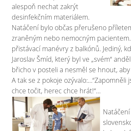
alespoň nechat zakrýt
desinfekčním materiálem.
Natáčení bylo občas přerušeno příletem
zraněným nebo nemocným pacientem. C
přistávací manévry z balkónů. Jediný, kd
Jaroslav Šmíd, který byl ve „svém“ and
břicho v posteli a nesměl se hnout, aby 
A tak se z pokoje ozývalo:…“Zapomněli j
chce točit, herec chce hrát!“…
Natáčení 
slovensk