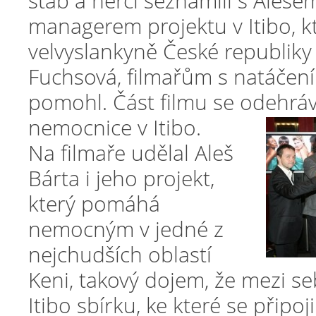
štáb a herci seznámili s Aleše
managerem projektu v Itibo, kt
velvyslankyně České republiky 
Fuchsová, filmařům s natáčení
pomohl. Část filmu se odehráv
nemocnice v Itibo.
Na filmaře udělal Aleš
Bárta i jeho projekt,
který pomáhá
nemocným v jedné z
nejchudších oblastí
Keni, takový dojem, že mezi se
Itibo sbírku, ke které se připojil