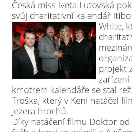
Česká miss Iveta Lutovská pok
svůj charitativní kalendář Itib
White, k
charitat
mezinár
organiza
projekt 
zařízení
kmotrem kalendáře se stal rež
Troška, který v Keni natáčel f
Jezera hrochů.
Díky natáčení filmu Doktor od