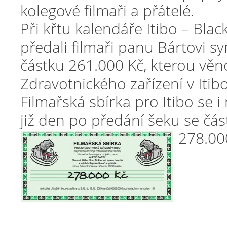
kolegové filmaři a přátelé.
Při křtu kalendáře Itibo – Blac
předali filmaři panu Bártovi s
částku 261.000 Kč, kterou věno
Zdravotnického zařízení v Itibo
Filmařská sbírka pro Itibo se i
již den po předání šeku se čás
278.00