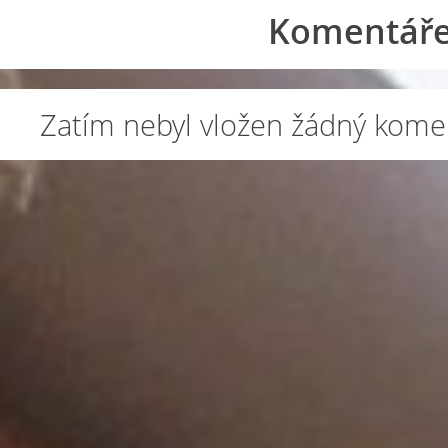
Komentář
Zatím nebyl vložen žádný kome