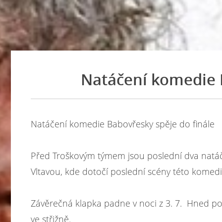
Natáčení komedie B
Natáčení komedie Babovřesky spěje do finále
Před Troškovým týmem jsou poslední dva natáč
Vltavou, kde dotočí poslední scény této komedi
Závěrečná klapka padne v noci z 3. 7. Hned p
ve střižně.