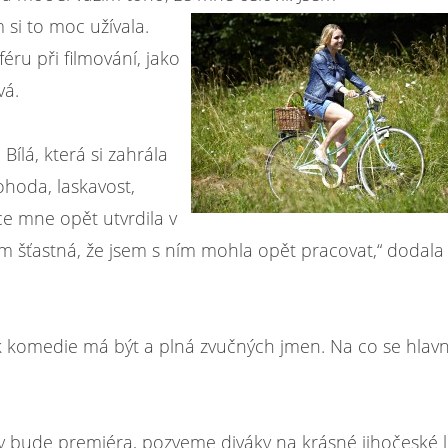
 si to moc užívala.
ru při filmování, jako
vá.
ílá, která si zahrála
ohoda, laskavost,
ce mne opět utvrdila v
sem šťastná, že jsem s ním mohla opět pracovat,“ dodala
ak komedie má být a plná zvučných jmen. Na co se hlavn
y bude premiéra, pozveme diváky na krásné jihočeské 