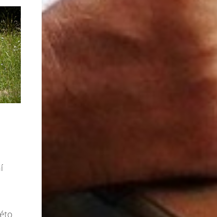
í
léto