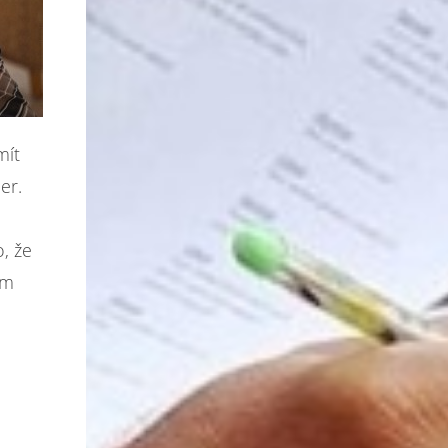
mít
er.
, že
em