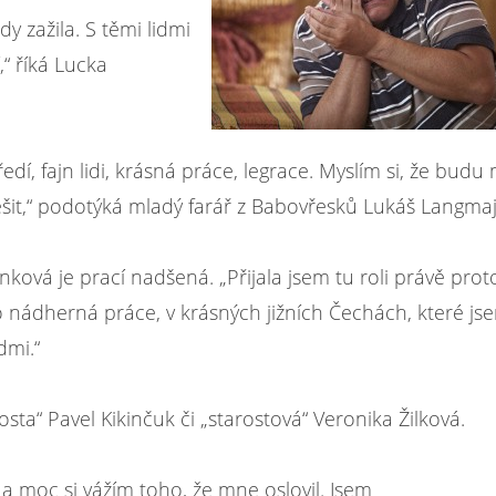
dy zažila. S těmi lidmi
,“ říká Lucka
dí, fajn lidi, krásná práce, legrace. Myslím si, že budu 
těšit,“ podotýká mladý farář z Babovřesků Lukáš Langmaj
ková je prací nadšená. „Přijala jsem tu roli právě proto
to nádherná práce, v krásných jižních Čechách, které js
dmi.“
sta“ Pavel Kikinčuk či „starostová“ Veronika Žilková.
 moc si vážím toho, že mne oslovil. Jsem