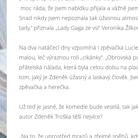
moc ráda, že jsem nabídku přijala a vážně jsem
Snad nikdy jsem nepoznala tak úžasnou atmosfé
tady,“ přiznala „Lady Gaga ze vsi“ Veronika Žilko
Na dva natáčecí dny vzpomíná i zpěvačka Lucie B
malou, leč výraznou roli „cikánky“. „Obrovská p
přátelská nálada, která byla celou dobu na pla
tom, jaký je Zdeněk úžasný a laskavý člověk. J
zpěvačka a herečka.
Už teď je jasné, že komedie bude veselá, tak j
autor Zdeněk Troška těší nejvíce?
„Na to, že uprostřed mrazů a zřejmě sněhů, kd