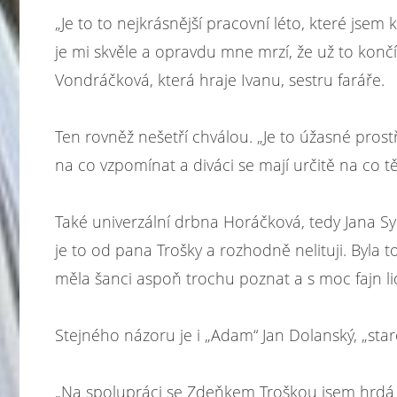
„Je to to nejkrásnější pracovní léto, které jsem k
je mi skvěle a opravdu mne mrzí, že už to končí
Vondráčková, která hraje Ivanu, sestru faráře.
Ten rovněž nešetří chválou. „Je to úžasné prostře
na co vzpomínat a diváci se mají určitě na co 
Také univerzální drbna Horáčková, tedy Jana Syn
je to od pana Trošky a rozhodně nelituji. Byla 
měla šanci aspoň trochu poznat a s moc fajn li
Stejného názoru je i „Adam“ Jan Dolanský, „staro
„Na spolupráci se Zdeňkem Troškou jsem hrdá a