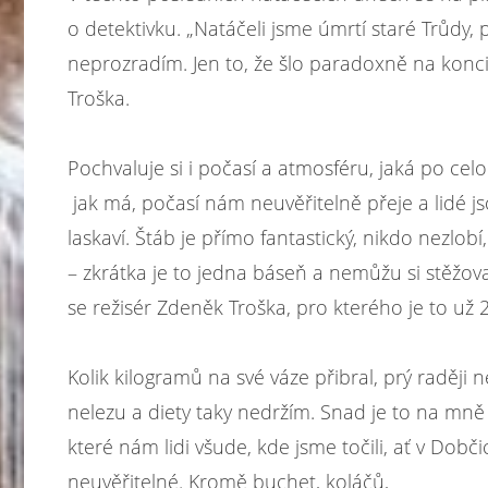
o detektivku. „Natáčeli jsme úmrtí staré Trůdy, p
neprozradím. Jen to, že šlo paradoxně na konci
Troška.
Pochvaluje si i počasí a atmosféru, jaká po ce
jak má, počasí nám neuvěřitelně přeje a lidé j
laskaví. Štáb je přímo fantastický, nikdo nezlo
– zkrátka je to jedna báseň a nemůžu si stěžova
se režisér Zdeněk Troška, pro kterého je to už 2
Kolik kilogramů na své váze přibral, prý raději n
nelezu a diety taky nedržím. Snad je to na mně v
které nám lidi všude, kde jsme točili, ať v Dobči
neuvěřitelné. Kromě buchet, koláčů,