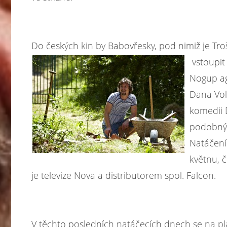
Do českých kin by Babovřesky, pod nimiž je Tro
vstoupit
Nogup ag
Dana Vol
komedii 
podobný 
Natáčení
květnu, 
je televize Nova a distributorem spol. Falcon.
V těchto posledních natáčecích dnech se na pla