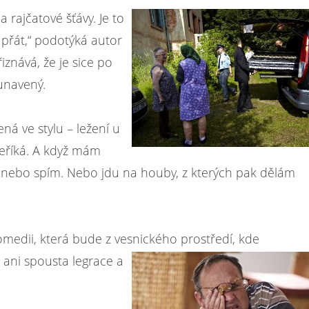
rajčatové šťávy. Je to
i přát,“ podotýká autor
iznává, že je sice po
 unavený.
ná ve stylu – ležení u
neříká. A když mám
šu nebo spím. Nebo jdu na houby, z kterých pak dělám
komedii, která bude z vesnického prostředí, kde
 ani spousta legrace a