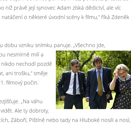
o níž právě její synovec Adam získá dědictví, ale víc
 natáčení o některé úvodní scény k filmu,“ říká Zdeněk
lou dobu vzniku snímku panuje. „Všechno jde,
sou nesmírně milí a
bí, nikdo nechodí pozdě
t, ani trošku,“ směje
1. filmový počin.
ezjišťuje. „Na váhu
idět. Ale ty dobroty,
cích, Záboří, Pištíně nebo tady na Hluboké nosili a nosí,