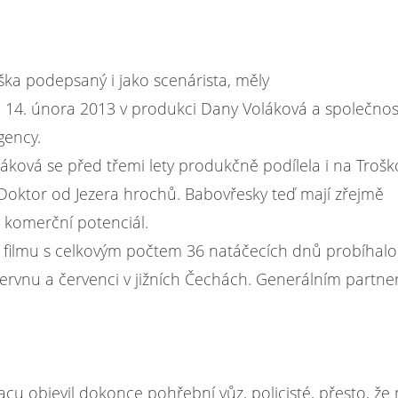
ška podepsaný i jako scenárista, měly
 14. února 2013 v produkci Dany Voláková a společnos
ency.
áková se před třemi lety produkčně podílela i na Troš
Doktor od Jezera hrochů. Babovřesky teď mají zřejmě
komerční potenciál.
 filmu s celkovým počtem 36 natáčecích dnů probíhalo
červnu a červenci v jižních Čechách. Generálním partn
cu objevil dokonce pohřební vůz, policisté, přesto, že