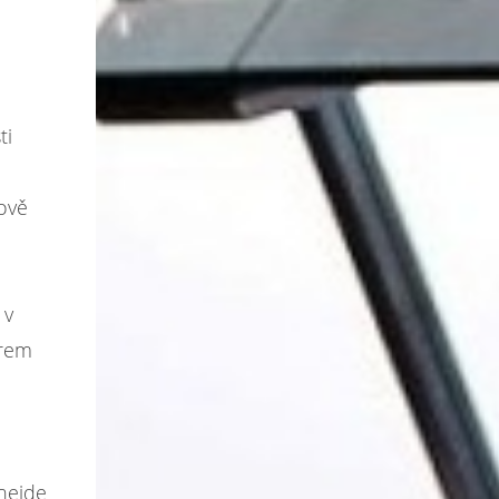
ti
kově
 v
erem
 nejde