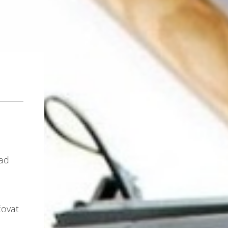
nad
čovat