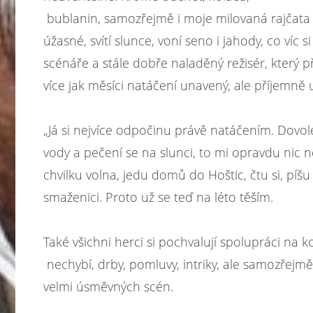
bublanin, samozřejmě i moje milovaná rajčata a 
úžasné, svítí slunce, voní seno i jahody, co víc s
scénáře a stále dobře naladěný režisér, který př
více jak měsíci natáčení unavený, ale příjemně
„Já si nejvíce odpočinu právě natáčením. Dovole
vody a pečení se na slunci, to mi opravdu nic 
chvilku volna, jedu domů do Hoštic, čtu si, pí
smaženici. Proto už se teď na léto těším.
Také všichni herci si pochvalují spolupráci na 
nechybí, drby, pomluvy, intriky, ale samozřejmě
velmi úsměvných scén.