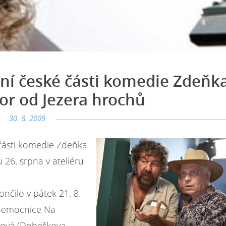
ní české části komedie Zdeňk
or od Jezera hrochů
30. 8. 2009
 části komedie Zdeňka
 26. srpna v ateliéru
nčilo v pátek 21. 8.
 nemocnice Na
dová (Dobeškova