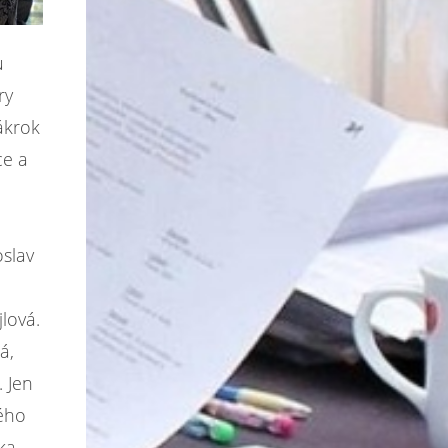
u
ry
ákrok
ce a
oslav
lová.
á,
. Jen
kého
ka