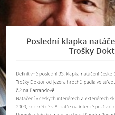
Poslední klapka natáče
Trošky Dokt
Definitivně poslední 33. klapka natáčení české
Trošky Doktor od Jezera hrochů padla ve středu
č.2 na Barrandově
Natáčení v českých interiérech a exteriérech sko
2009, konkrétně v 8. patře na interně pražské
Homolce, kdy byli na place herci Sandra Pogo