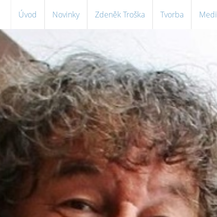
Úvod
Novinky
Zdeněk Troška
Tvorba
Medi