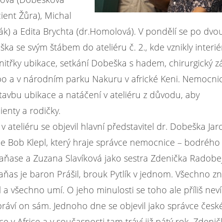
ient Žůra), Michal
ělák) a Edita Brychta (dr.Homolová). V pondělí se po dvo
a se svým štábem do ateliéru č. 2., kde vznikly interié
vnitřky ubikace, setkání Dobeška s hadem, chirurgický z
ibo a v národním parku Nakuru v africké Keni. Nemocni
i stavbu ubikace a natáčení v ateliéru z důvodu, aby
ienty a rodičky.
v ateliéru se objevil hlavní představitel dr. Dobeška Jar
le Bob Klepl, který hraje správce nemocnice – bodrého
ňase a Zuzana Slavíková jako sestra Zdenička Radobej
ňas je baron Prášil, brouk Pytlík v jednom. Všechno zn
 a všechno umí. O jeho minulosti se toho ale příliš neví
ypráví on sám. Jednoho dne se objevil jako správce čes
 v Africe a v současnosti tam tráví již pátý rok. Zdenič