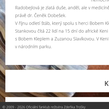
Radobejlová je zlatá duše, anděl, ale v medicíně
právě dr. Čeněk Dobešek.
V říjnu odletí štáb, který spolu s herci Bobem
Stankovou čítá 22 lidí na 15 dní do africké Ken
s Bobem Kleplem a Zuzanou Slavíkovou. V Keni s
v národním parku.
K
Zatím nebyl vložen žádný komentář
© 2009 - 2026 Oficiální fanklub režiséra Zdeňka Trošky