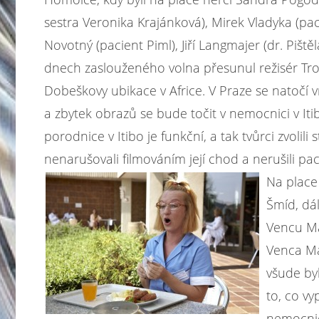
sestra Veronika Krajánková), Mirek Vladyka (pac
Novotný (pacient Piml), Jiří Langmajer (dr. Pišt
dnech zaslouženého volna přesunul režisér Trošk
Dobeškovy ubikace v Africe. V Praze se natočí 
a zbytek obrazů se bude točit v nemocnici v It
porodnice v Itibo je funkční, a tak tvůrci zvolil
nenarušovali filmováním její chod a nerušili pac
Na place 
Šmíd, dá
Vencu Ma
Venca Ma
všude byl
to, co v
nemocnice