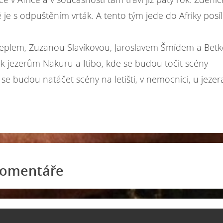
 je s odpuštěním vrták. A tento tým jede do Afriky posíl
 Kleplem, Zuzanou Slavíkovou, Jaroslavem Šmídem a Bet
i k jezerům Nakuru a Itibo, kde se budou točit scény
e budou natáčet scény na letišti, v nemocnici, u jezer
omentáře