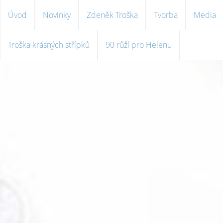
Úvod
Novinky
Zdeněk Troška
Tvorba
Media
Troška krásných střípků
90 růží pro Helenu