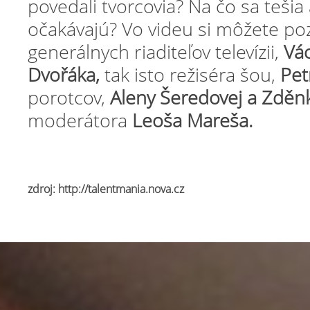
povedali tvorcovia? Na čo sa tešia
očakávajú? Vo videu si môžete po
generálnych riaditeľov televízii,
Vác
Dvořáka,
tak isto režiséra šou,
Pet
porotcov,
Aleny Šeredovej a Zděn
moderátora
Leoša Mareša.
zdroj: http://talentmania.nova.cz