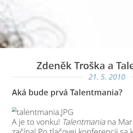
Zdeněk Troška a Tal
21. 5. 2010
Aká bude prvá Talentmania?
A je to vonku!
Talentmania
na Mark
začína! Po tlačovej konferencii sa