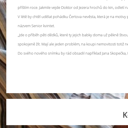
příštím roce. Jakmile vejde Doktor od Jezera hrochů do kin, odletí 
V létě by chtěl udělat pohádku Čertova nevěsta, která je na motiv
názvem Senior kvintet.
„Jde o příběh pěti dědků, které ty jejich babky doma už pěkně štvo
spokojeně žít. Mají ale jeden problém, na koupi nemovitosti totiž n
Do svého nového snímku by rád obsadil například Jana Skopečka, 
K