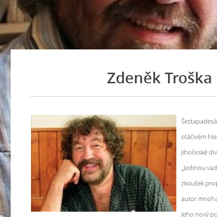
Zdeněk Troška p
Šestapadesát
otáčivém hle
Jihočeské di
„Jedinou vado
zkoušek prop
autor mnoha
Jeho nový po