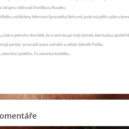
na Ukrajinu režírovat Dvořákovu Rusalku.
y příběhu od Boženy Němcové Spravedlivý Bohumil, poté má ještě v plánu kome
u, a tak si jednoho dne řekli, že si sami koupí malý domek, kde budou společně
emají peníze,“ prozradil autor scénáře a režisér Zdeněk Troška.
Lubomíra Lipského, či Lubomíra Kostelku.
omentáře