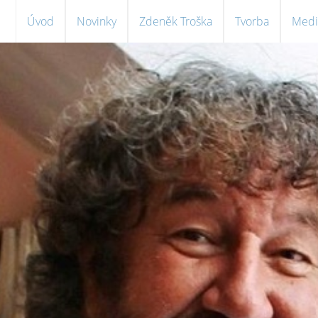
Úvod
Novinky
Zdeněk Troška
Tvorba
Medi