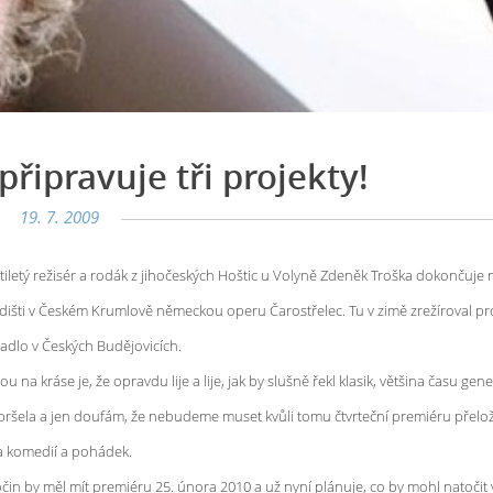
řipravuje tři projekty!
19. 7. 2009
iletý režisér a rodák z jihočeských Hoštic u Volyně Zdeněk Troška dokončuje 
dišti v Českém Krumlově německou operu Čarostřelec. Tu v zimě zrežíroval pr
vadlo v Českých Budějovicích.
u na kráse je, že opravdu lije a lije, jak by slušně řekl klasik, většina času gen
ršela a jen doufám, že nebudeme muset kvůli tomu čtvrteční premiéru přeložit
 komedií a pohádek.
čin by měl mít premiéru 25. února 2010 a už nyní plánuje, co by mohl natočit 