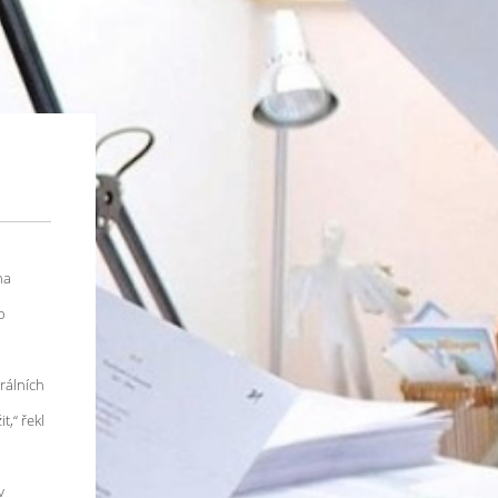
na
o
erálních
,“ řekl
v