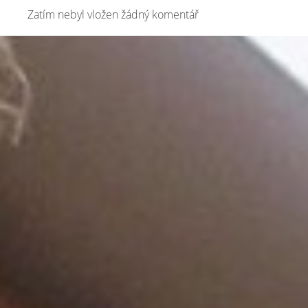
Zatím nebyl vložen žádný komentář