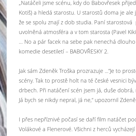
„Natáčeli jsme scénu, kdy do Babovřesek přijed
Kotiš) a hledá starostu. U starostů doma je ale j
že se spolu znají z dob studia. Paní starostov
uvolněná atmosféra a v tom starosta (Pavel Ki
… No a pár facek na sebe pak nenechá dlouho
komedie desetiletí – BABOVŘESKY 2.
Jak sám Zdeněk Troška prozrazuje ...
“Je to pros
scény. Tak to prostě holt na té české vesnici 
drbech. Při natáčení scén jsem já, duše dobrá,
Já bych se nikdy nepral, já ne,“
upozornil Zdeněk
I přes nepříznivé počasí se daří film natáčet p
Volákové a Flenerové. Všichni z herců vycháze