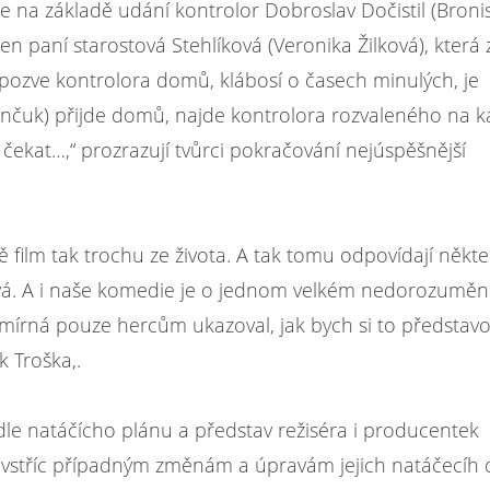
e na základě udání kontrolor Dobroslav Dočistil (Broni
en paní starostová Stehlíková (Veronika Žilková), která zj
á pozve kontrolora domů, klábosí o časech minulých, je
kinčuk) přijde domů, najde kontrolora rozvaleného na k
 čekat…,“
prozrazují tvůrci pokračování nejúspěšnější
tě film tak trochu ze života. A tak tomu odpovídají někt
bývá. A i naše komedie je o jednom velkém nedorozumění
 mírná pouze hercům ukazoval, jak bych si to představo
 Troška,.
odle natáčícho plánu a představ režiséra i producentek
jí vstříc případným změnám a úpravám jejich natáčecíh 