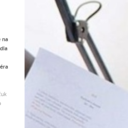
e na
adla
séra
čuk
o