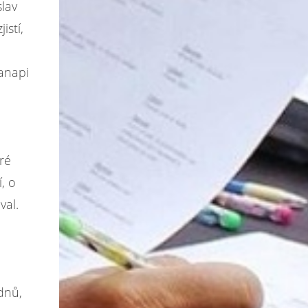
slav
istí,
anapi
eré
, o
val.
dnů,