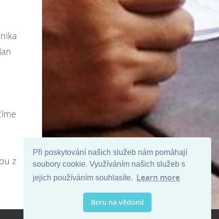
onika
Jan
číme
Při poskytování našich služeb nám pomáhají
hou z
soubory cookie. Využíváním našich služeb s
Learn more
jejich používáním souhlasíte.
Beru na vědomí