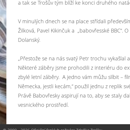
a tak se Trošův tým blíží ke konci druhého natá
V minulých dnech se na place střídali předevší
Žilková, Pavel Kikinčuk a „babovřesské BBC“. O 
Dolanský.
„Přestože se na nás svatý Petr trochu vykašlal 
Některé záběry jsme prohodili z interiéru do e
zbylé letní záběry. A jedno vám můžu slíbit – 
Německa, jestli kecám,“
použil jednu z replik sv
Právě Babovřesky aspirují na to, aby se staly da
vesnického prostředí.