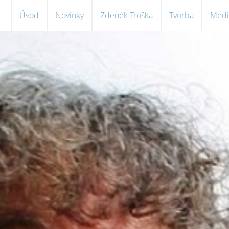
Úvod
Novinky
Zdeněk Troška
Tvorba
Medi