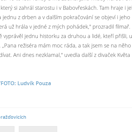
 který si zahrál starostu i v Babovřeskách. Tam hraje i j
 jednu z drben a v dalším pokračování se objeví i jeho
terá už hrála v jedné z mých pohádek,"
prozradil filmař.
ě vyprávěl jednu historku za druhou a lidé, kteří přišli, u
.
„Pana režiséra mám moc ráda, a tak jsem se na něho
dívat. Ani dnes nezklamal,"
uvedla další z divaček Květa
FOTO: Ludvík Pouza
ražďovicích