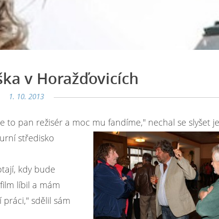
ka v Horažďovicích
1. 10. 2013
 Je to pan režisér a moc mu fandíme
," nechal se
slyšet 
urní středisko
ptají, kdy bude
film líbil a mám
 práci,"
sdělil sám