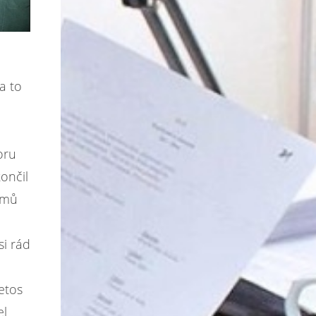
a to
oru
ončil
ilmů
si rád
etos
el