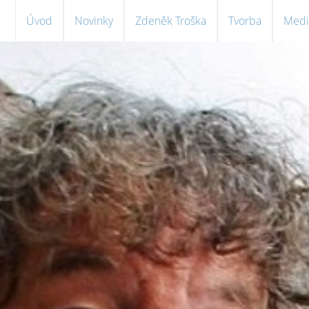
Úvod
Novinky
Zdeněk Troška
Tvorba
Medi