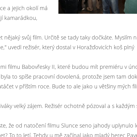
ce a jejich okolí má
ojí kamarádkou,
 nějaký svůj film.
Určitě se tady taky dočkáte. Myslím n
le,"
uvedl režisér, který dostal v Horažďovicích koš plný
 filmu Babovřesky II, které budou mít premiéru v ún
é, byla to spíše pracovní dovolená, protože jsem tam dok
táčet v příštím roce. Bude to ale jako u většiny mých f
iváky velký zájem. Režisér ochotně pózoval a s každým 
yste, že od natočení filmu Slunce seno jahody uplynulo l
 let? To to letí. Tehdy u mě začínal jako mladý herec Pav