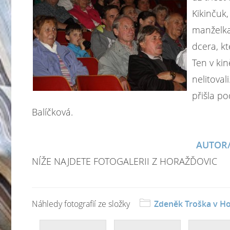
Kikinčuk,
manželka
dcera, k
Ten v kin
nelitovali
přišla po
Balíčková.
AUTOR/
NÍŽE NAJDETE FOTOGALERII Z HORAŽĎOVIC
Náhledy fotografií ze složky
Zdeněk Troška v Ho