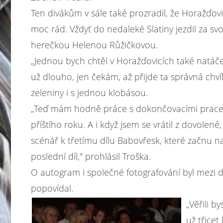
Ten divákům v sále také prozradil, že Horažďovi
moc rád. Vždyť do nedaleké Slatiny jezdil za sv
herečkou Helenou Růžičkovou.
„Jednou bych chtěl v Horažďovicích také natáčet
už dlouho, jen čekám, až přijde ta správná chví
zeleniny i s jednou klobásou.
„Teď mám hodně práce s dokončovacími pracemi
příštího roku. A i když jsem se vrátil z dovolen
scénář k třetímu dílu Babovřesk, které začnu na
poslední díl,"
prohlásil Troška.
O autogram i společné fotografování byl mezi d
popovídal.
„Věřili b
už třicet