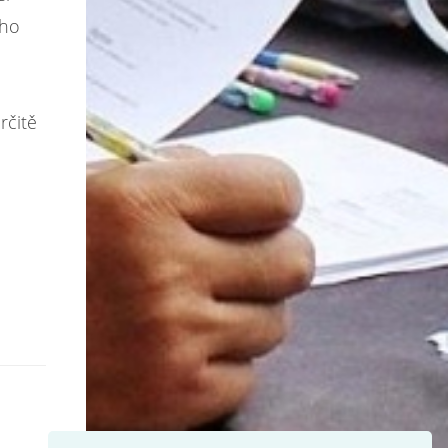
eho
rčitě