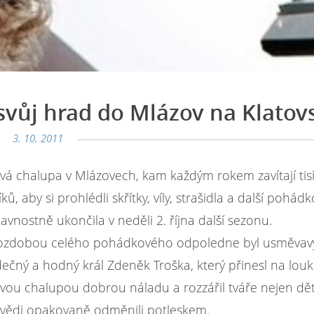
 svůj hrad do Mlázov na Klatov
3. 10. 2011
vá chalupa v Mlázovech, kam každým rokem zavítají tis
ků, aby si prohlédli skřítky, víly, strašidla a další pohád
slavnostně ukončila v neděli 2. října další sezonu.
 ozdobou celého pohádkového odpoledne byl usměvavý
ečný a hodný král Zdeněk Troška, který přinesl na louk
ou chalupou dobrou náladu a rozzářil tváře nejen dětí
ovědi opakovaně odměnili potleskem.