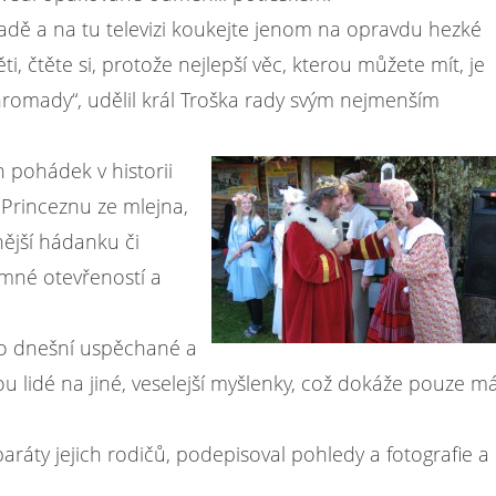
ahradě a na tu televizi koukejte jenom na opravdu hezké
, čtěte si, protože nejlepší věc, kterou můžete mít, je
ohromady“, udělil král Troška rady svým nejmenším
h pohádek v historii
Princeznu ze mlejna,
nější hádanku či
tomné otevřeností a
do dnešní uspěchané a
u lidé na jiné, veselejší myšlenky, což dokáže pouze m
aráty jejich rodičů, podepisoval pohledy a fotografie a