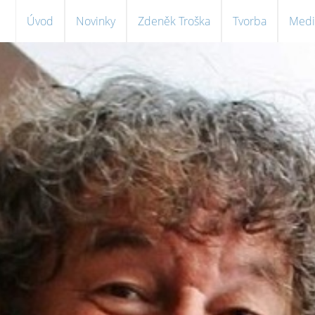
Úvod
Novinky
Zdeněk Troška
Tvorba
Medi