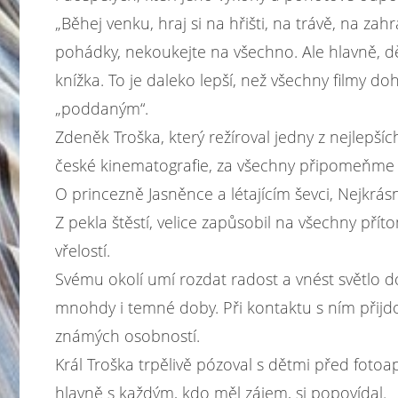
„Běhej venku, hraj si na hřišti, na trávě, na z
pohádky, nekoukejte na všechno. Ale hlavně, děti
knížka. To je daleko lepší, než všechny filmy d
„poddaným“.
Zdeněk Troška, který režíroval jedny z nejlepšíc
české kinematografie, za všechny připomeňme 
O princezně Jasněnce a létajícím ševci, Nejkrás
Z pekla štěstí, velice zapůsobil na všechny pří
vřelostí.
Svému okolí umí rozdat radost a vnést světlo 
mnohdy i temné doby. Při kontaktu s ním přijdo
známých osobností.
Král Troška trpělivě pózoval s dětmi před fotoap
hlavně s každým, kdo měl zájem, si popovídal.