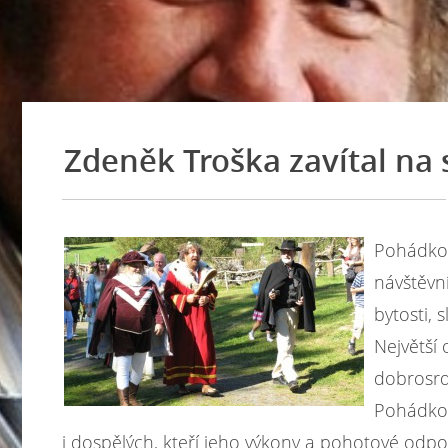
Zdeněk Troška zavítal na
Pohád
ko
návštěvní
bytosti, 
Největší
dobrosrd
Pohádkov
i dospělých, kteří jeho výkony a pohotové odp