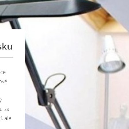
sku
íce
kové
,
u za
, ale