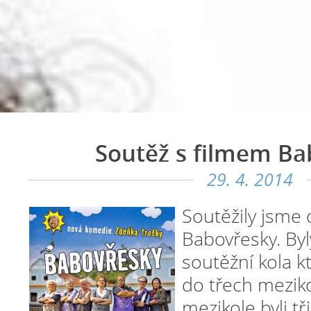
Soutěž s filmem Ba
29. 4. 2014
Soutěžily jsme
Babovřesky. By
soutěžní kola k
do třech mezik
mezikole byli tř