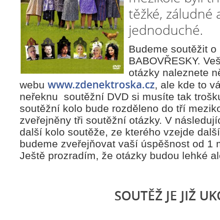
těžké, záludné 
jednoduché.
Budeme soutěžit o
BABOVŘESKY. Vešk
otázky naleznete 
www.zdenektroska.cz
webu
, ale kde to 
neřeknu soutěžní DVD si musíte tak trošku 
soutěžní kolo bude rozděleno do tří mezi
zveřejněny tři soutěžní otázky. V následu
další kolo soutěže, ze kterého vzejde dalš
budeme zveřejňovat vaší úspěšnost od 1 m
Ještě prozradím, že otázky budou lehké ale 
SOUTĚŽ JE JIŽ UK