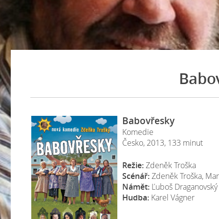
Babov
Babovřesky
Komedie
Česko, 2013, 133 minut
Režie:
Zdeněk Troška
Scénář:
Zdeněk Troška, Mar
Námět:
Ľuboš Draganovský
Hudba:
Karel Vágner