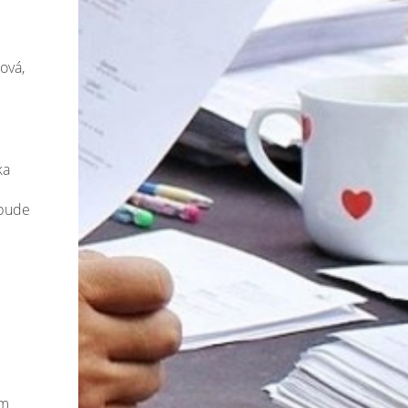
ová,
ka
 bude
ém