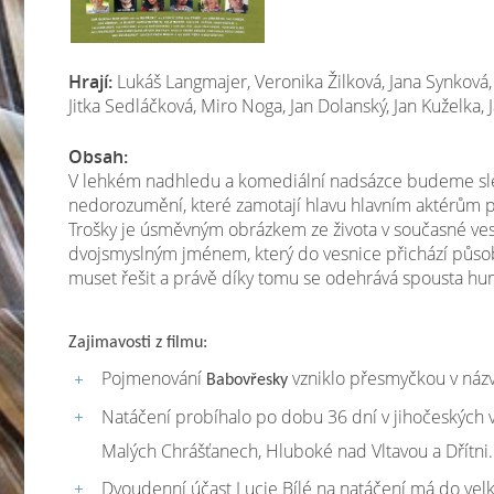
Hrají:
Lukáš Langmajer, Veronika Žilková, Jana Synková, 
Jitka Sedláčková, Miro Noga, Jan Dolanský, Jan Kuželka
Obsah:
V lehkém nadhledu a komediální nadsázce budeme sled
nedorozumění, které zamotají hlavu hlavním aktérům 
Trošky je úsměvným obrázkem ze života v současné vesni
dvojsmyslným jménem, který do vesnice přichází působi
muset řešit a právě díky tomu se odehrává spousta hu
Zajimavosti z filmu:
Pojmenování
vzniklo přesmyčkou v názv
Babovřesky
Natáčení probíhalo po dobu 36 dní v jihočeských ve
Malých Chrášťanech, Hluboké nad Vltavou a Dřítni.
Dvoudenní účast Lucie Bílé na natáčení má do ve