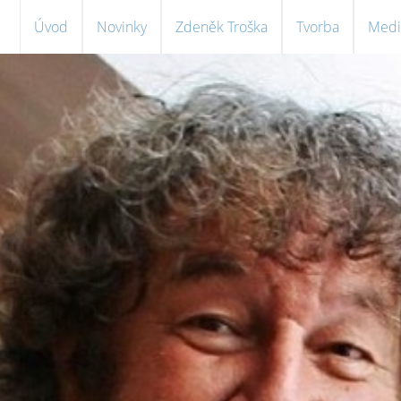
Úvod
Novinky
Zdeněk Troška
Tvorba
Medi