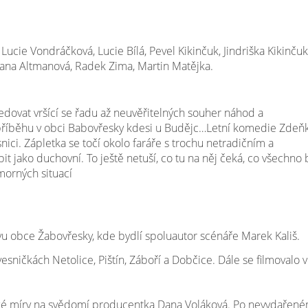
Lucie Vondráčková, Lucie Bílá, Pevel Kikinčuk, Jindriška Kikinčuk
, Jana Altmanová, Radek Zima, Martin Matějka.
ovat vršící se řadu až neuvěřitelných souher náhod a
příběhu v obci Babovřesky kdesi u Budějc…Letní komedie Zdeň
ci. Zápletka se točí okolo faráře s trochu netradičním a
t jako duchovní. To ještě netuší, co tu na něj čeká, co všechno
morných situací
u obce Žabovřesky, kde bydlí spoluautor scénáře Marek Kališ.
sničkách Netolice, Pištín, Záboří a Dobčice. Dále se filmovalo v
lké míry na svědomí producentka Dana Voláková. Po nevydařen