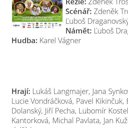
Režie:
Zdeněk Tro
Scénář:
Zdeněk Tro
Ľuboš Draganovsk
Námět:
Ľuboš Dra
Hudba:
Karel Vágner
Hrají:
Lukáš Langmajer, Jana Synkov
Lucie Vondráčková, Pavel Kikinčuk, B
Dolanský, Jiří Pecha, Lubomír Koste
Kantorková, Michal Pavlata, Jan Ku