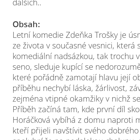
dalších..
Obsah:
Letní komedie Zdeňka Trošky je 
ze života v současné vesnici, která
komediální nadsázkou, tak trochu v
seno, sleduje kupící se nedorozum
které pořádně zamotají hlavu její o
příběhu nechybí láska, žárlivost, závi
zejména vtipné okamžiky v nichž se 
Příběh začíná tam, kde první díl sko
Horáčková vybíhá z domu naproti 
kteří přijeli navštívit svého dobré