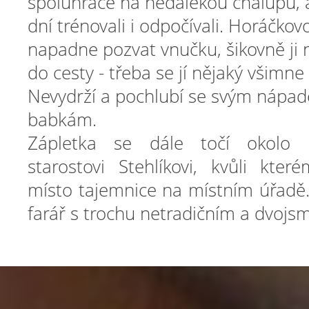
spoluhráče na nedalekou chalupu, 
dní trénovali i odpočívali. Horáčko
napadne pozvat vnučku, šikovně ji 
do cesty - třeba se jí nějaký všimne
Nevydrží a pochlubí se svým nápa
babkám.
Zápletka se dále točí okolo 
starostovi Stehlíkovi, kvůli kte
místo tajemnice na místním úřadě.
farář s trochu netradičním a dvoj