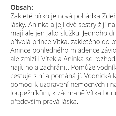
Obsah:
Zakleté pírko je nová pohádka Zdeň
lásky. Aninka a její dvě sestry žijí 
mají ale jen jako služku. Jednoho dn
přivolá prince Vítka, zakletého do p
Anince pohledného mládence závidí 
ale zmizí i Vítek a Aninka se rozho
najít ho a zachránit. Pomůže vodní
cestuje s ní a pomáhá jí. Vodnická 
pomoci k uzdravení nemocných i na
loupežníkům, k záchraně Vítka bud
především pravá láska.