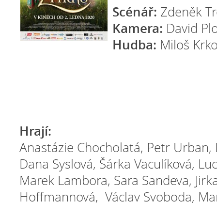
Scénář:
Zdeněk Tro
Kamera:
David Pl
Hudba:
Miloš Krk
Hrají:
Anastázie Chocholatá, Petr Urban, 
Dana Syslová, Šárka Vaculíková, Luc
Marek Lambora, Sara Sandeva, Jirk
Hoffmannová, Václav Svoboda, Mar