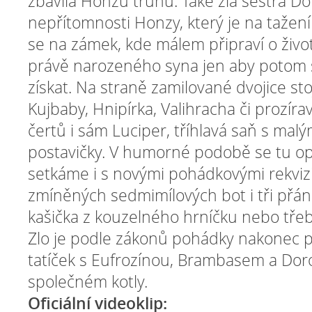
zbavila Honzu trůnu. Také zlá sestra Do
nepřítomnosti Honzy, který je na tažení 
se na zámek, kde málem připraví o život
právě narozeného syna jen aby potom
získat. Na straně zamilované dvojice sto
Kujbaby, Hnipírka, Valihracha či prozíra
čertů i sám Luciper, tříhlavá saň s mal
postavičky. V humorné podobě se tu op
setkáme i s novými pohádkovými rekvizit
zmíněných sedmimílových bot i tři přání 
kašička z kouzelného hrníčku nebo tře
Zlo je podle zákonů pohádky nakonec p
tatíček s Eufrozínou, Brambasem a Dorou
společném kotly.
Oficiální videoklip: Film o