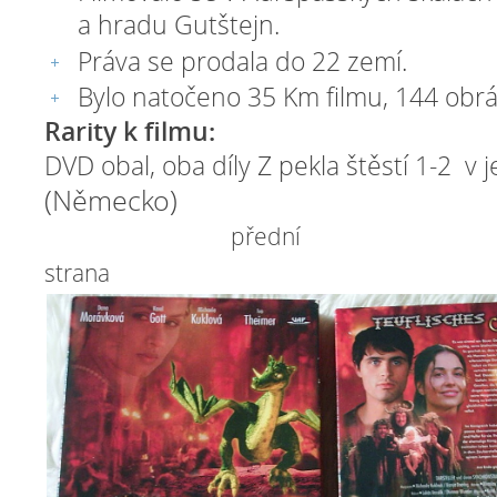
a hradu Gutštejn.
Práva se prodala do 22 zemí.
Bylo natočeno 35 Km filmu, 144 obr
Rarity k filmu:
DVD obal, oba díly Z pekla štěstí 1-2
v 
(Německo)
přední
strana