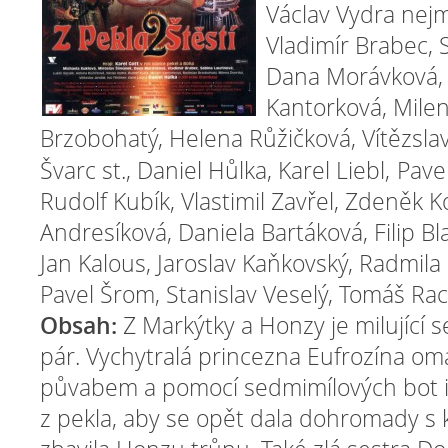
Václav Vydra nejm
Vladimír Brabec, 
Dana Morávková, 
Kantorková, Mile
Brzobohatý, Helena Růžičková, Vítězsla
Švarc st., Daniel Hůlka, Karel Liebl,
Pave
Rudolf Kubík, Vlastimil Zavřel, Zdeněk Ko
Andresíková, Daniela Bartáková, Filip Bl
Jan Kalous, Jaroslav Kaňkovský, Radmila
Pavel Šrom, Stanislav Veselý, Tomáš
Rac
Obsah:
Z Markýtky a Honzy je milující s
pár. Vychytralá princezna Eufrozína
omá
půvabem a pomocí sedmimílových bot i
z pekla, aby se
opět dala dohromady s