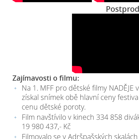
Postproduk
Zajímavosti o filmu:
Na 1. MFF pro dětské filmy NADĚJE v
získal snímek obě hlavní ceny festiva
cenu dětské poroty.
Film navštívilo v kinech 334 858 divá
19 980 437,- Kč
Filmovalo se v Adršpašských skalách 