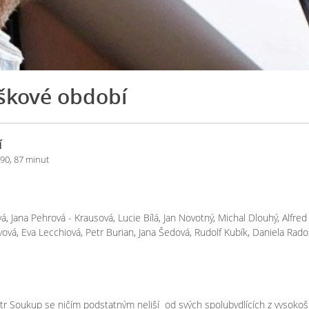
škové období
í
90, 87 minut
á, Jana Pehrová - Krausová, Lucie Bílá, Jan Novotný, Michal Dlouhý, Alfred
vá, Eva Lecchiová, Petr Burian, Jana Šedová, Rudolf Kubík, Daniela Rado
r Soukup se ničím podstatným neliší od svých spolubydlících z vysokoš