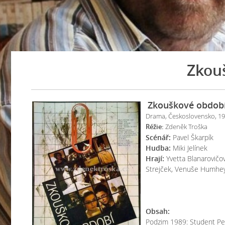
Zkou
Zkouškové obdob
Drama, Československo, 19
Réžie:
Zdeněk Troška
Scénář:
Pavel Škarpík
Hudba:
Miki Jelínek
Hrají:
Yvetta Blanarovičov
Strejček, Venuše Humheyo
Obsah:
Podzim 1989: Student Pet