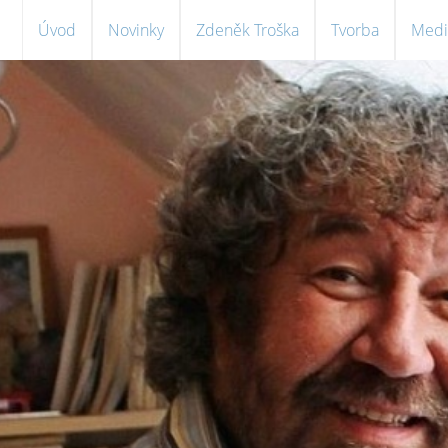
Úvod
Novinky
Zdeněk Troška
Tvorba
Medi