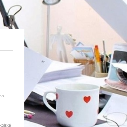
sa.
kolské