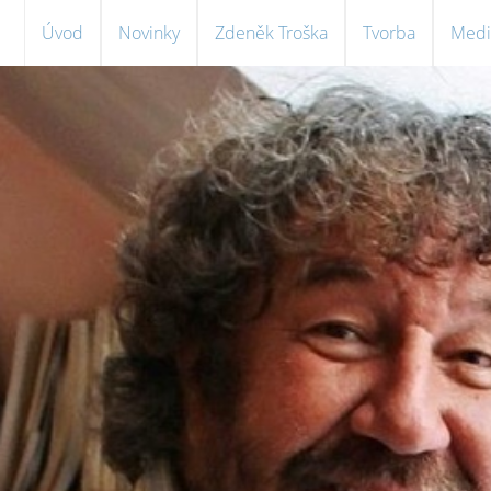
Úvod
Novinky
Zdeněk Troška
Tvorba
Medi