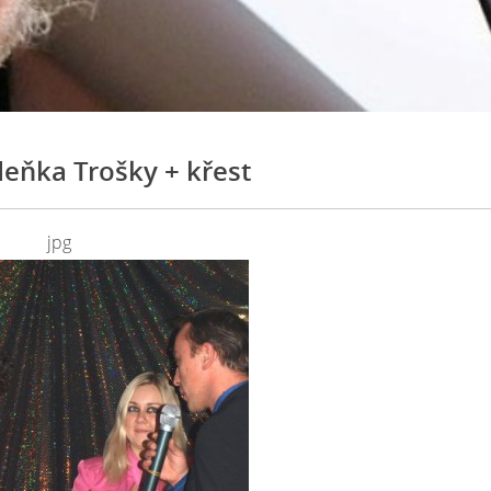
eňka Trošky + křest
jpg