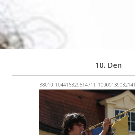
10. Den
38010_104416329614711_1000013903214