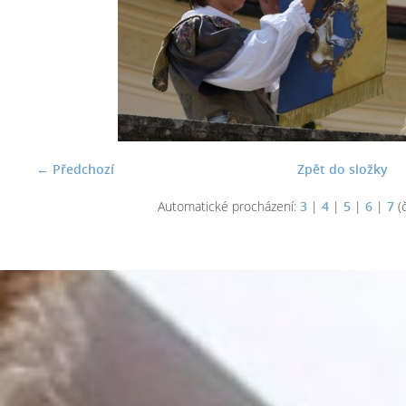
← Předchozí
Zpět do složky
Automatické procházení:
3
|
4
|
5
|
6
|
7
(č