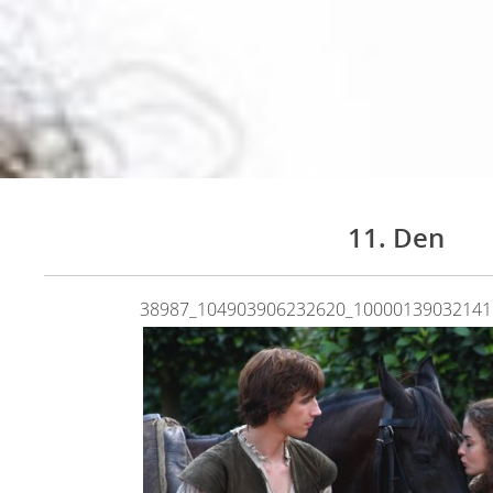
11. Den
38987_104903906232620_10000139032141