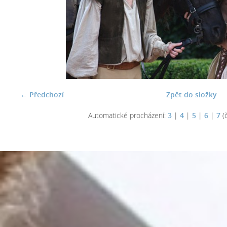
← Předchozí
Zpět do složky
Automatické procházení:
3
|
4
|
5
|
6
|
7
(č