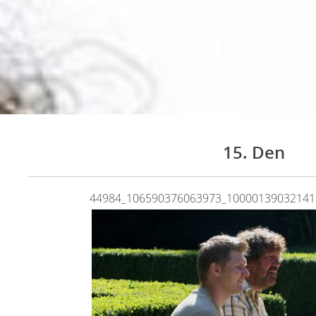
15. Den
44984_106590376063973_10000139032141