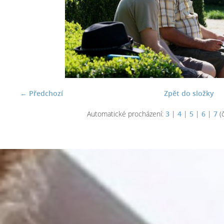
← Předchozí
Zpět do složky
Automatické procházení:
3
|
4
|
5
|
6
|
7
(č