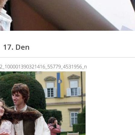
17. Den
2_100001390321416_55779_4531956_n