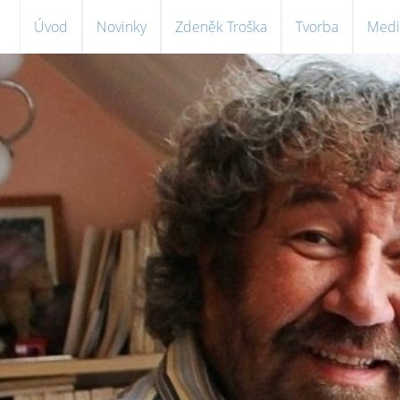
Úvod
Novinky
Zdeněk Troška
Tvorba
Medi