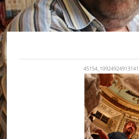
45154_10924924913141