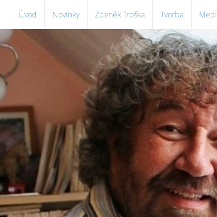
Úvod
Novinky
Zdeněk Troška
Tvorba
Medi