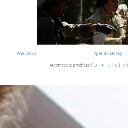
← Předchozí
Zpět do složky
Automatické procházení:
3
|
4
|
5
|
6
|
7
(č