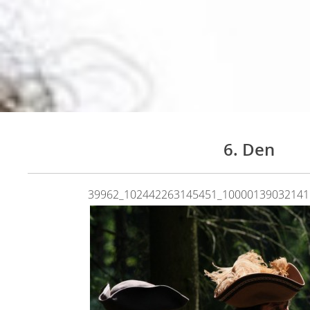
6. Den
39962_102442263145451_10000139032141