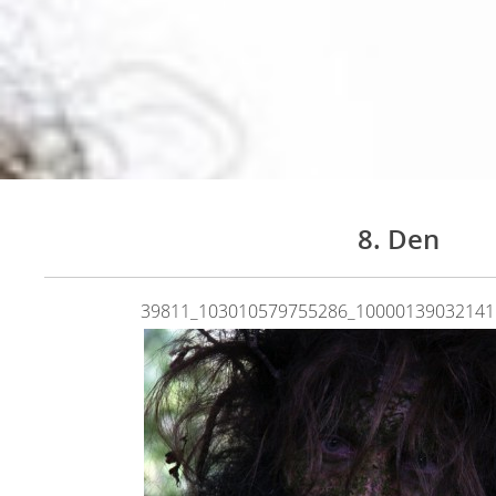
8. Den
39811_103010579755286_10000139032141