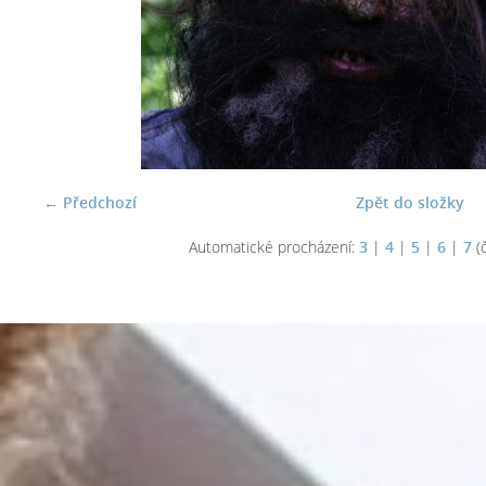
← Předchozí
Zpět do složky
Automatické procházení:
3
|
4
|
5
|
6
|
7
(č