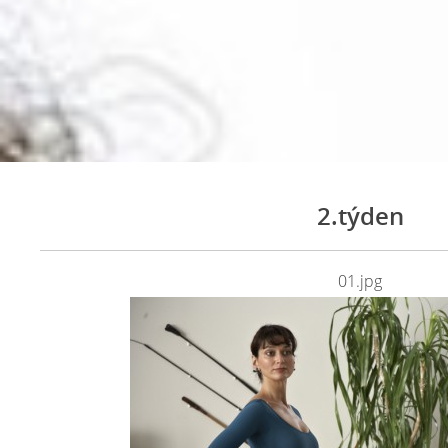
2.týden
01.jpg