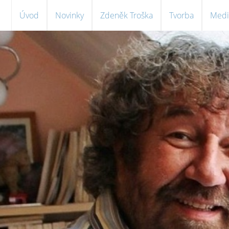
Úvod
Novinky
Zdeněk Troška
Tvorba
Medi