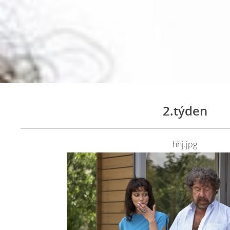
2.týden
hhj.jpg