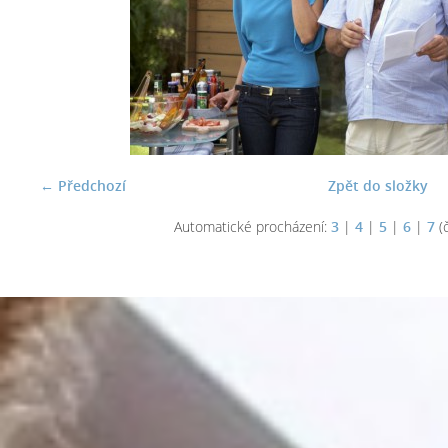
← Předchozí
Zpět do složky
Automatické procházení:
3
|
4
|
5
|
6
|
7
(č