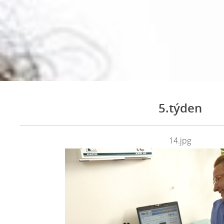
5.týden
14.jpg