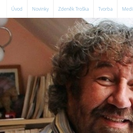
Úvod
Novinky
Zdeněk Troška
Tvorba
Medi