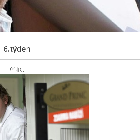
6.týden
04.jpg