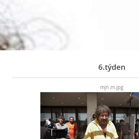
6.týden
mjn ,m.jpg