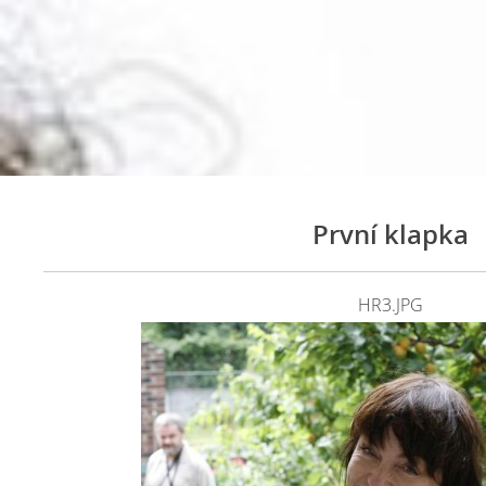
První klapka
HR3.JPG