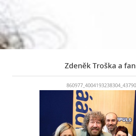
Zdeněk Troška a fan
860977_4004193238304_4379