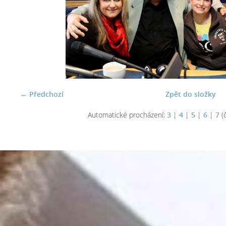
← Předchozí
Zpět do složky
Automatické procházení:
3
|
4
|
5
|
6
|
7
(č