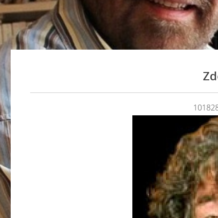
Zd
101828