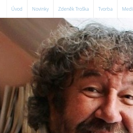
Úvod
Novinky
Zdeněk Troška
Tvorba
Medi