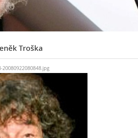
eněk Troška
-20080922080848.jpg