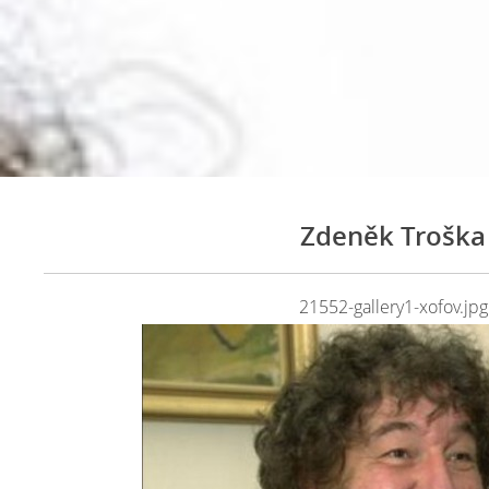
Zdeněk Troška
21552-gallery1-xofov.jpg