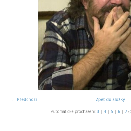
← Předchozí
Zpět do složky
Automatické procházení:
3
|
4
|
5
|
6
|
7
(č