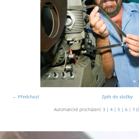
← Předchozí
Zpět do složky
Automatické procházení:
3
|
4
|
5
|
6
|
7
(č