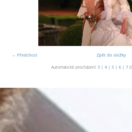
← Předchozí
Zpět do složky
Automatické procházení:
3
|
4
|
5
|
6
|
7
(č