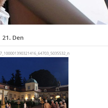
21. Den
7_100001390321416_64703_5035532_n