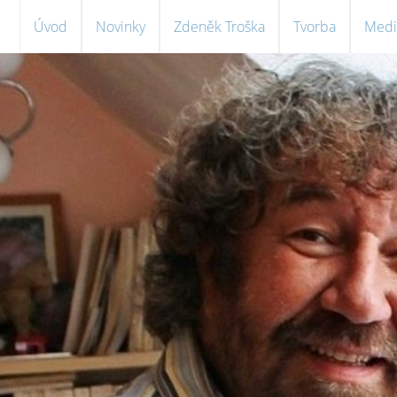
Úvod
Novinky
Zdeněk Troška
Tvorba
Medi