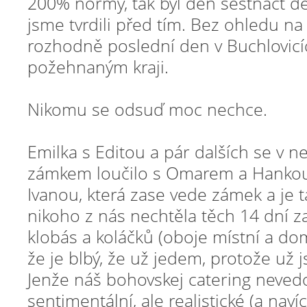
200% normy, tak byl den šestnáct de
jsme tvrdili před tím. Bez ohledu na č
rozhodně poslední den v Buchlovicíc
požehnaným kraji.
Nikomu se odsuď moc nechce.
Emilka s Editou a pár dalších se v n
zámkem loučilo s Omarem a Hankou,
Ivanou, která zase vede zámek a je ta
nikoho z nás nechtěla těch 14 dní za
klobás a koláčků (oboje místní a dom
že je blbý, že už jedem, protože už js
Jenže náš bohovskej catering neved
sentimentální, ale realistické (a nav