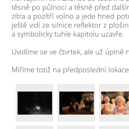
těsně po půlnoci a těsně před další
zítra a pozítří volno a jede hned p
ještě vidí ze silnice reflektor z ploš
a symbolicky tuhle kapitolu uzavře.
Uvidíme se ve čtvrtek, ale už úplně 
Míříme totiž na předposlední lokac