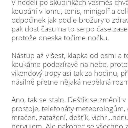
V neděli po skupinkách vesměs chvá
koupání v lomu, tenis, minigolf a cel
odpočinek jak podle brožury o zdrav
pak dost času na to se po čase zase
protože dneska točíme nočku.
Nástup až v šest, klapka od osmi a 
koukáme podezíravě na nebe, protož
víkendový tropy asi tak za hodinu, p
násilně přetne nějaká nepěkná rozma
Ano, tak se stalo. Deštík se změnil v l
prostoje, telefonáty meteorologům, 
mračen, zatažení, deštík, vichr…nen
nervujem. Ale nakonec se všechno 