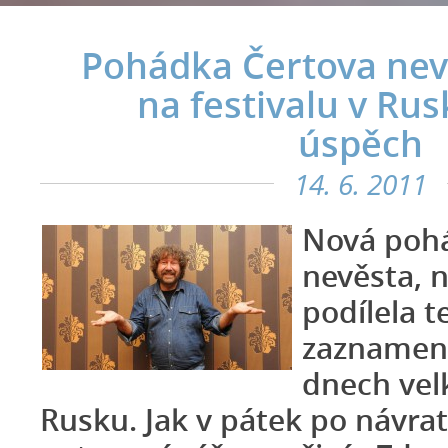
Pohádka Čertova nevě
na festivalu v Rus
úspěch
14. 6. 2011
Nová poh
nevěsta, n
podílela t
zaznamena
dnech vel
Rusku. Jak v pátek po návratu