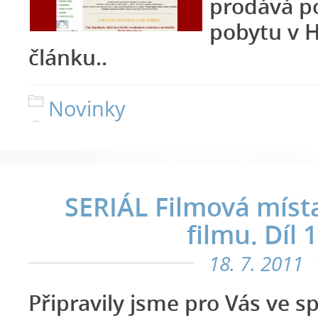
prodává p
pobytu v Ho
článku..
Novinky
SERIÁL Filmová míst
filmu. Díl 1
18. 7. 2011
Připravily jsme pro Vás ve s