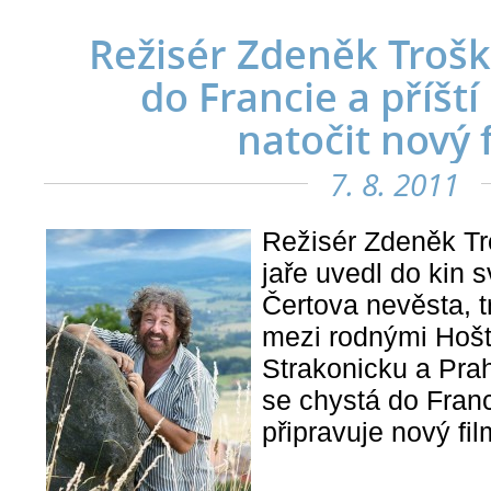
Režisér Zdeněk Trošk
do Francie a příští
natočit nový 
7. 8. 2011
Režisér Zdeněk Tro
jaře uvedl do kin
Čertova nevěsta, t
mezi rodnými Hošt
Strakonicku a Pra
se chystá do Franci
připravuje nový fil