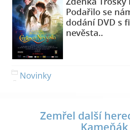
Zdeňka Trošky 
Podařilo se nám
dodání DVD s f
nevěsta..
Novinky
Zemřel další herec
Kameňák