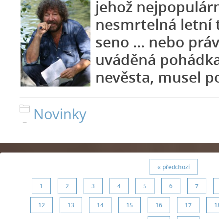
jehož nejpopulárn
nesmrtelná letní t
seno ... nebo prá
uváděná pohádka
nevěsta, musel p
Novinky
« předchozí
1
2
3
4
5
6
7
12
13
14
15
16
17
1