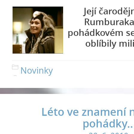
Její čaroděj
Rumburaka
pohádkovém ser
oblíbily mi
Novinky
Léto ve znamení 
pohádky..