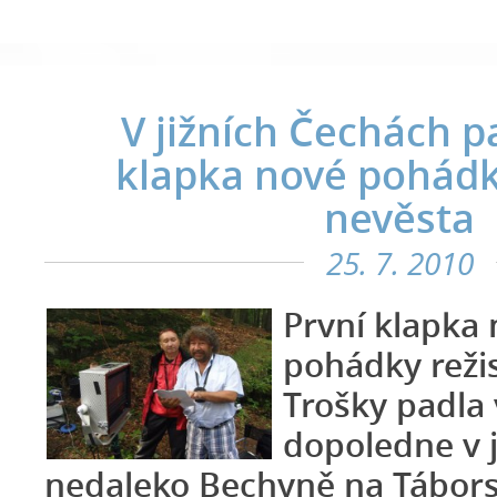
V jižních Čechách p
klapka nové pohádk
nevěsta
25. 7. 2010
První klapka
pohádky reži
Trošky padla 
dopoledne v 
nedaleko Bechyně na Tábors