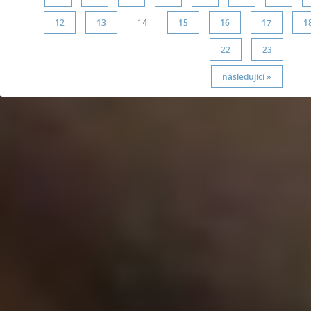
12
13
14
15
16
17
1
22
23
následující »