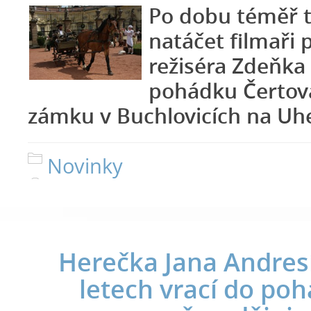
Po dobu téměř t
natáčet filmaři
režiséra Zdeňka
pohádku Čertov
zámku v Buchlovicích na Uh
Novinky
Herečka Jana Andres
letech vrací do po