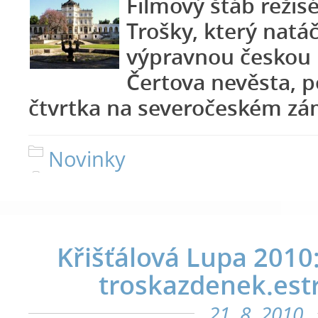
Filmový štáb režis
Trošky, který natá
výpravnou českou
Čertova nevěsta, p
čtvrtka na severočeském zá
Novinky
Křišťálová Lupa 2010
troskazdenek.est
21. 8. 2010