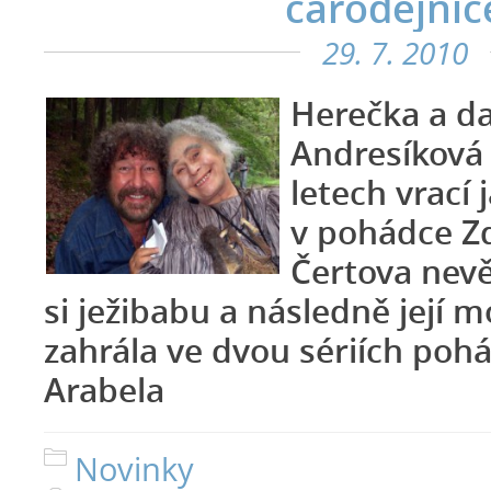
čarodějnic
29. 7. 2010
Herečka a d
Andresíková 
letech vrací 
v pohádce Z
Čertova nev
si ježibabu a následně její 
zahrála ve dvou sériích poh
Arabela
Novinky