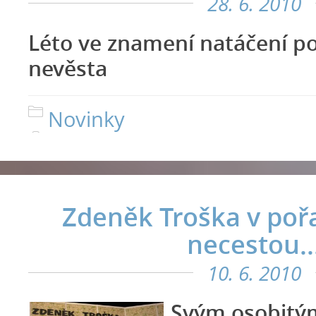
28. 6. 2010
Léto ve znamení natáčení p
nevěsta
Novinky
Zdeněk Troška v poř
necestou..
10. 6. 2010
Svým osobitý