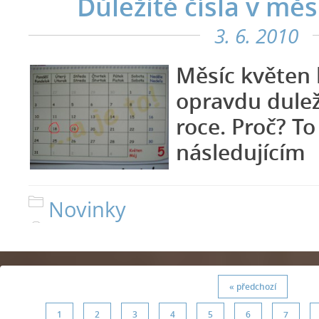
Důležité čísla v měs
3. 6. 2010
Měsí
c květen 
opravdu dulež
roce.
Proč? To
následujícím
Novinky
« předchozí
1
2
3
4
5
6
7