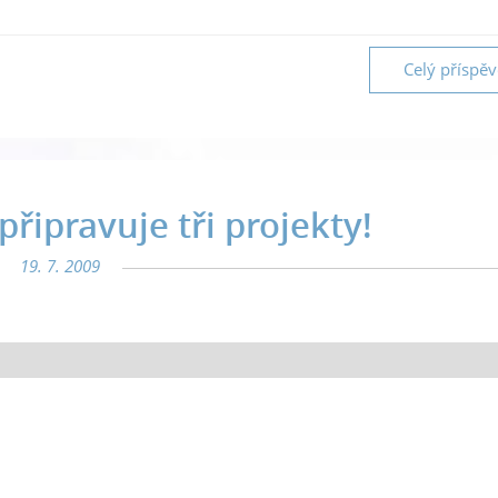
Celý příspě
řipravuje tři projekty!
19. 7. 2009
film Doktor od Jezera hrochů a na příští rok plánuje komedii a pohádku.