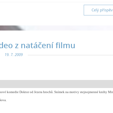
Celý příspě
ideo z natáčení filmu
19. 7. 2009
lapku. Natáčet se ale bude i v Keni. Do kin by měl doraz
nové komedie Doktor od Jezera hrochů. Snímek na motivy stejnojmenné knihy Mir
Nova.