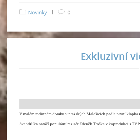
Novinky
|
0
Exkluzivní v
Film Doktor od Jezera hrochů měl v Praze první k
únoru 2010
V malém rodinném domku v pražských Malešicích padla první klapka 
Švandrlíka natáčí populární režisér Zdeněk Troška v koprodukci s TV 