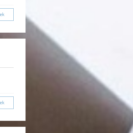
vek
vek