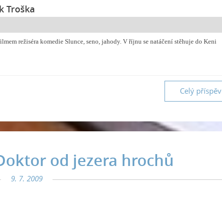
k Troška
lmem režiséra komedie Slunce, seno, jahody. V říjnu se natáčení stěhuje do Keni
Celý příspě
Doktor od jezera hrochů
9. 7. 2009