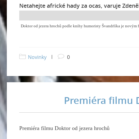
Netahejte africké hady za ocas, varuje Zdeně
Doktor od jezera hrochů podle knihy humoristy Švandrlíka je novým fi
Novinky
|
0
Premiéra filmu 
Premiéra filmu Doktor od jezera hrochů