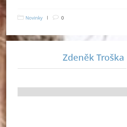
Novinky
|
0
Zdeněk Troška p
Zdeněk Troška připravuje tři projekty
Režisér Troška připravuje tři projekty. Zdeněk Troška nyní natáčí 