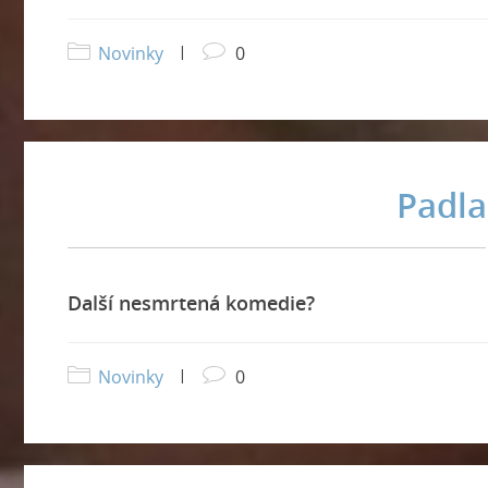
Novinky
|
0
Padla
Další nesmrtená komedie?
Novinky
|
0