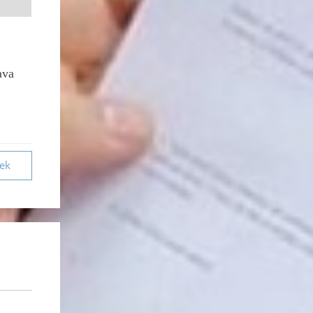
ava
vek
a