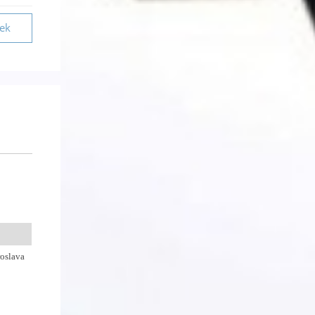
vek
it v
oslava