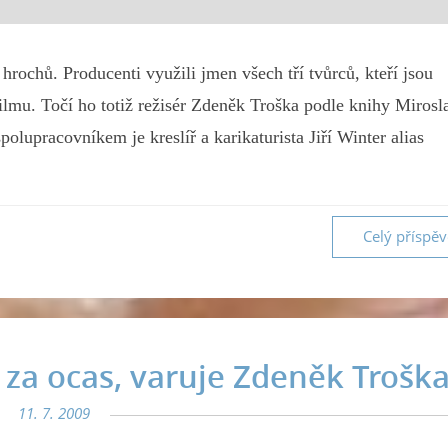
hrochů. Producenti využili jmen všech tří tvůrců, kteří jsou
 filmu. Točí ho totiž režisér Zdeněk Troška podle knihy Mirosl
lupracovníkem je kreslíř a karikaturista Jiří Winter alias
Celý příspě
 za ocas, varuje Zdeněk Trošk
11. 7. 2009