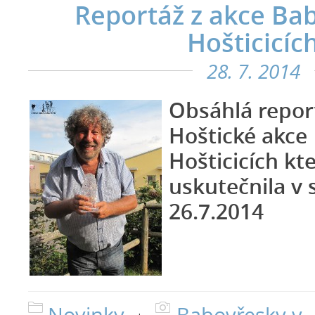
Reportáž z akce Ba
Hošticicíc
28. 7. 2014
Obsáhlá report
Hoštické akce
Hošticicích kt
uskutečnila v
26.7.2014
Novinky
Babovřesky v