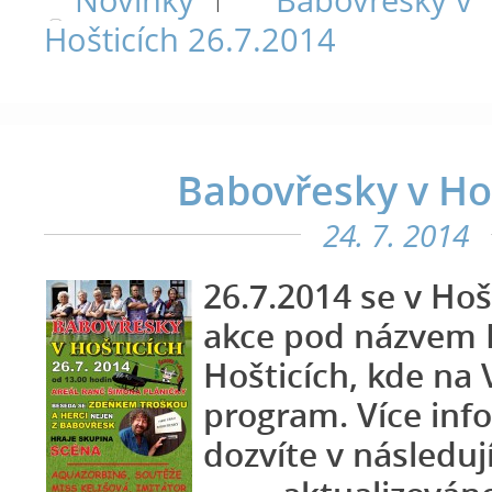
|
Hošticích 26.7.2014
Babovřesky v Ho
24. 7. 2014
26.7.2014 se v Hoš
akce pod názvem 
Hošticích, kde na
program. Více inf
dozvíte v následuj