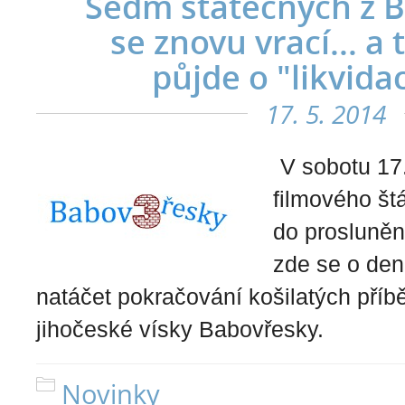
Sedm statečných z 
se znovu vrací... a
půjde o "likvida
17. 5. 2014
V sobotu 17.
filmového št
do prosluněn
zde se o den
natáčet pokračování košilatých příběh
jihočeské vísky Babovřesky.
Novinky