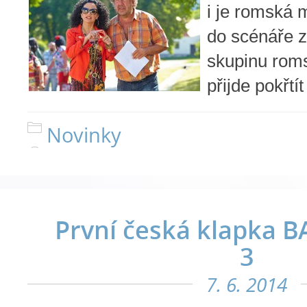
i je romská 
do scénáře 
skupinu rom
přijde pokřtít
Novinky
První česká klapka 
3
7. 6. 2014