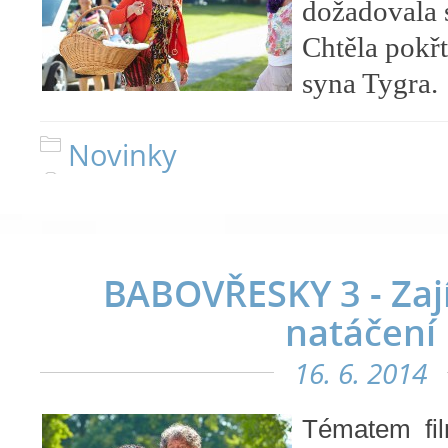
dožadovala s
Chtěla pokřtí
syna Tygra.
Novinky
BABOVŘESKY 3 - Zaj
natáčení
16. 6. 2014
Tématem
f