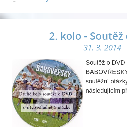
2. kolo - Soutěž
31. 3. 2014
Soutěž o DVD 
BABOVŘESKY. N
soutěžní otázk
následujícím p