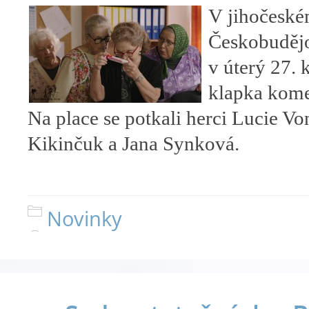
V jihočeské
Českobudějo
v úterý 27. 
klapka kome
Na place se potkali herci Lucie V
Kikinčuk a Jana Synková.
Novinky