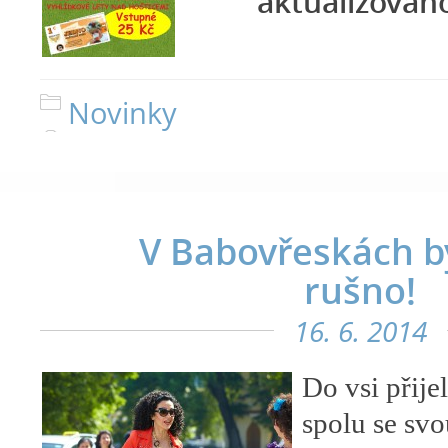
aktualizováno 
Novinky
V Babovřeskách b
rušno!
16. 6. 2014
Do vsi přije
spolu se svo