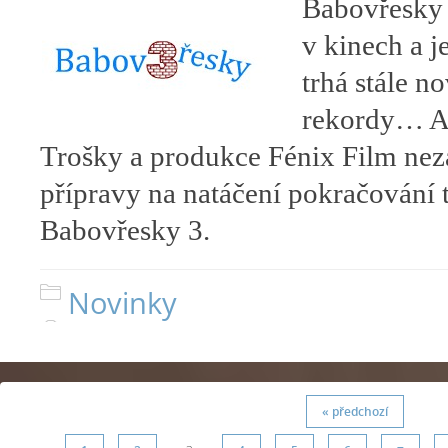
Babovřesky 
v kinech a j
trhá stále n
rekordy… A
Trošky a produkce Fénix Film neza
přípravy na natáčení pokračování t
Babovřesky 3.
Novinky
« předchozí